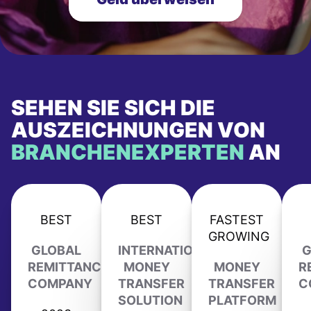
SEHEN SIE SICH DIE
AUSZEICHNUNGEN VON
BRANCHENEXPERTEN
AN
BEST
BEST
FASTEST
GROWING
GLOBAL
INTERNATIONAL
G
REMITTANCE
MONEY
MONEY
R
COMPANY
TRANSFER
TRANSFER
C
SOLUTION
PLATFORM