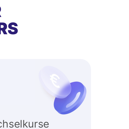
R
RS
hselkurse