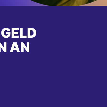
 GELD
N AN