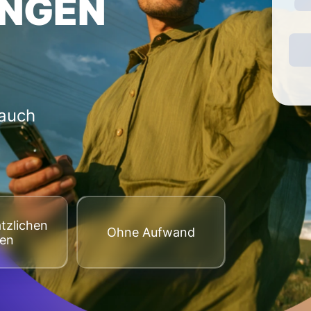
NGEN
 auch
tzlichen
Оhne Aufwand
ten