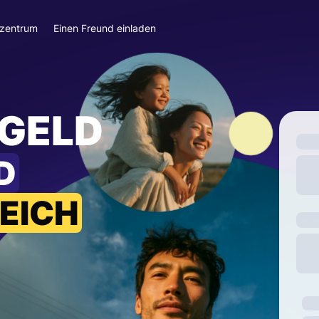
szentrum
Einen Freund einladen
 GELD
D
EICH