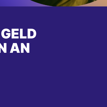
 GELD
N AN