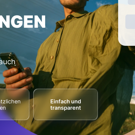
NGEN
 auch
tzlichen
Einfach und
ten
transparent