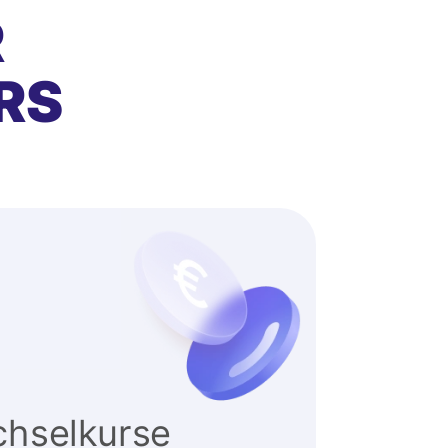
R
RS
hselkurse