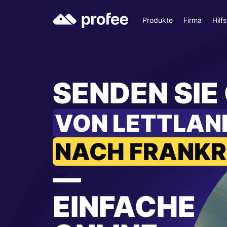
Produkte
Firma
Hilf
SENDEN SIE
VON LETTLAN
NACH FRANKR
—
EINFACHE