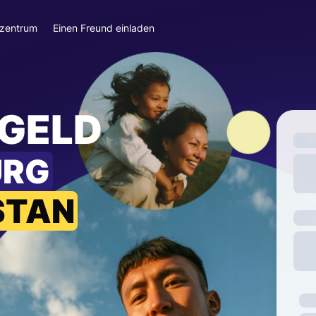
szentrum
Einen Freund einladen
 GELD
URG
STAN