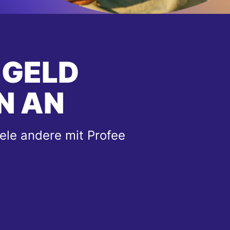
 GELD
N AN
ele andere mit Profee