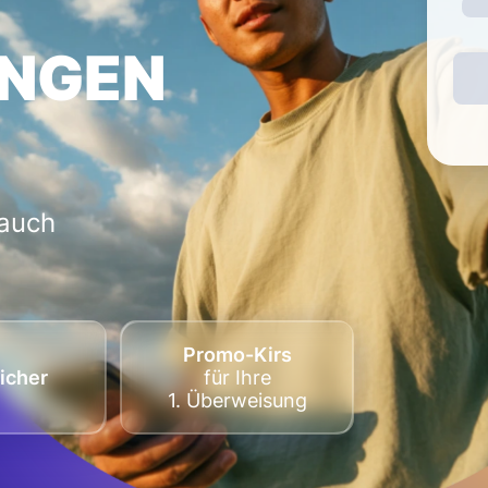
NGEN
 auch
Promo-Kirs
icher
für Ihre
1. Überweisung