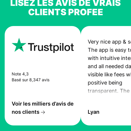
LISEZ LES AVIS DE VRAIS
CLIENTS PROFEE
Very nice app & s
The app is easy t
with intuitive int
and all needed da
visible like fees w
Note 4,3
Basé sur 8,347 avis
positive being
transparent. The
service is great, l
Voir les milliers d’avis de
transfers are fas
nos clients
Lyan
the exchange rate
very good! The