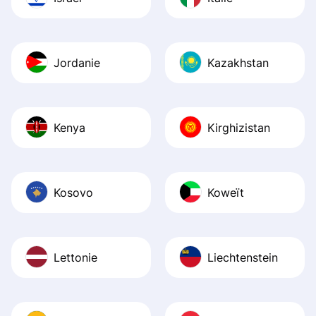
Jordanie
Kazakhstan
Kenya
Kirghizistan
Kosovo
Koweït
Lettonie
Liechtenstein