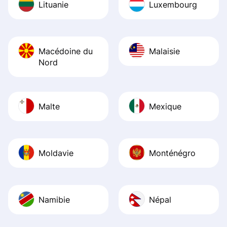
Lituanie
Luxembourg
Macédoine du
Malaisie
Nord
Malte
Mexique
Moldavie
Monténégro
Namibie
Népal