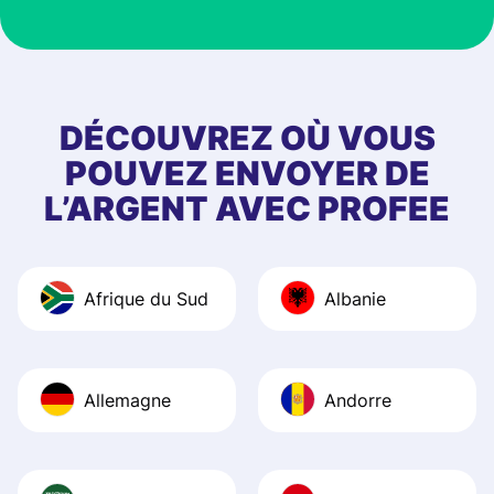
customer suppor
at Profee is very 
& responsive. I h
few questions wh
first started usin
DÉCOUVREZ OÙ VOUS
app, and they we
POUVEZ ENVOYER DE
quick to provide 
L’ARGENT AVEC PROFEE
and helpful answ
Also, the level u
journey was smo
Afrique du Sud
Albanie
Recommend it!
Allemagne
Andorre