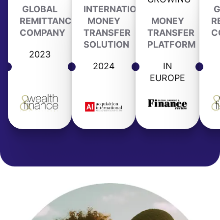
GLOBAL
INTERNATIONAL
G
REMITTANCE
MONEY
MONEY
R
COMPANY
TRANSFER
TRANSFER
C
SOLUTION
PLATFORM
2023
2024
IN
EUROPE