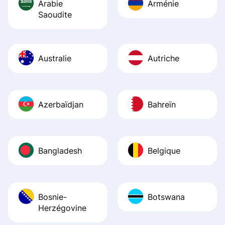
Arabie
Arménie
Saoudite
Australie
Autriche
Azerbaïdjan
Bahreïn
Bangladesh
Belgique
Bosnie-
Botswana
Herzégovine