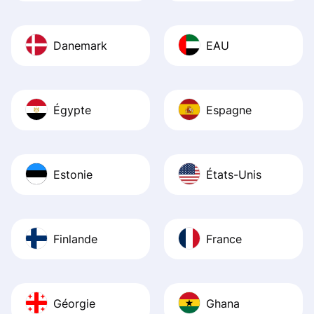
Danemark
EAU
Égypte
Espagne
Estonie
États-Unis
Finlande
France
Géorgie
Ghana