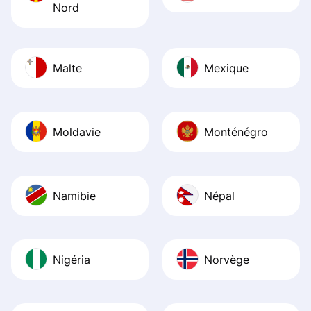
Nord
Malte
Mexique
Moldavie
Monténégro
Namibie
Népal
Nigéria
Norvège