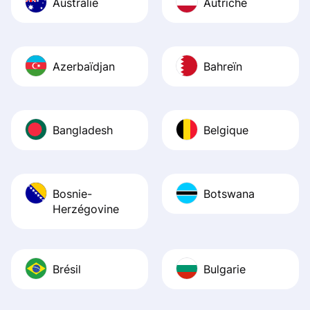
Australie
Autriche
Azerbaïdjan
Bahreïn
Bangladesh
Belgique
Bosnie-
Botswana
Herzégovine
Brésil
Bulgarie