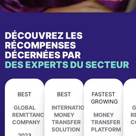
DÉCOUVREZ LES
RÉCOMPENSES
DÉCERNÉES PAR
DES EXPERTS DU SECTEUR
BEST
BEST
FASTEST
GROWING
GLOBAL
INTERNATIONAL
G
REMITTANCE
MONEY
MONEY
R
COMPANY
TRANSFER
TRANSFER
C
SOLUTION
PLATFORM
2023