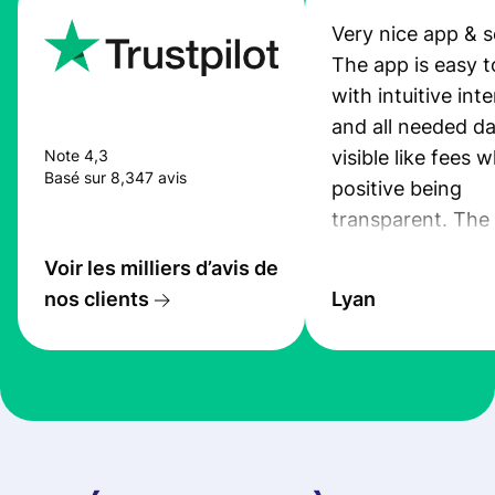
Very nice app & s
The app is easy t
with intuitive int
and all needed da
visible like fees w
Note 4,3
Basé sur 8,347 avis
positive being
transparent. The
service is great, l
Voir les milliers d’avis de
transfers are fas
nos clients
Lyan
the exchange rate
very good! The
customer suppor
at Profee is very 
& responsive. I h
few questions wh