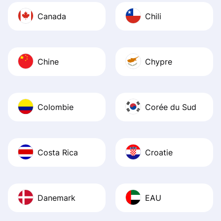
Canada
Chili
Chine
Chypre
Colombie
Corée du Sud
Costa Rica
Croatie
Danemark
EAU