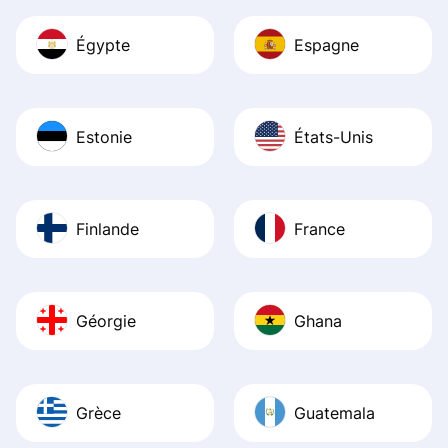
Égypte
Espagne
Estonie
États-Unis
Finlande
France
Géorgie
Ghana
Grèce
Guatemala