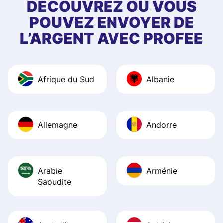
first started usin
DÉCOUVREZ OÙ VOUS
app, and they we
POUVEZ ENVOYER DE
quick to provide 
L’ARGENT AVEC PROFEE
and helpful answ
Also, the level u
journey was smo
Afrique du Sud
Albanie
Recommend it!
Allemagne
Andorre
Arabie
Arménie
Saoudite