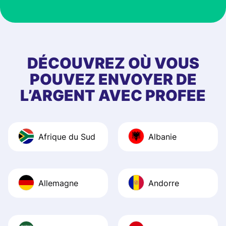
customer suppor
at Profee is very 
& responsive. I h
few questions wh
first started usin
DÉCOUVREZ OÙ VOUS
app, and they we
POUVEZ ENVOYER DE
quick to provide 
L’ARGENT AVEC PROFEE
and helpful answ
Also, the level u
journey was smo
Afrique du Sud
Albanie
Recommend it!
Allemagne
Andorre