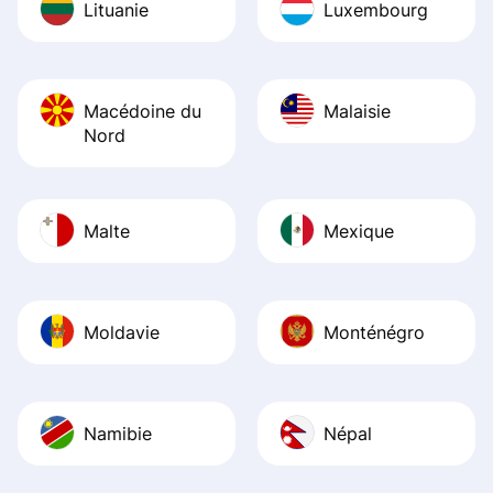
Lituanie
Luxembourg
Macédoine du
Malaisie
Nord
Malte
Mexique
Moldavie
Monténégro
Namibie
Népal