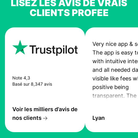
LISEZ LES AVIS DE VRAIS
CLIENTS PROFEE
Very nice app & s
The app is easy t
with intuitive int
and all needed da
visible like fees w
Note 4,3
Basé sur 8,347 avis
positive being
transparent. The
service is great, l
Voir les milliers d’avis de
transfers are fas
nos clients
Lyan
the exchange rate
very good! The