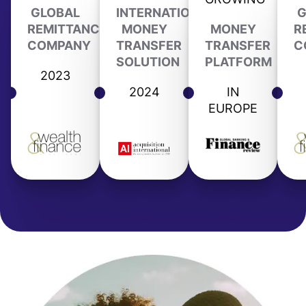
GLOBAL
INTERNATIONAL
G
REMITTANCE
MONEY
MONEY
R
COMPANY
TRANSFER
TRANSFER
C
SOLUTION
PLATFORM
2023
2024
IN
EUROPE