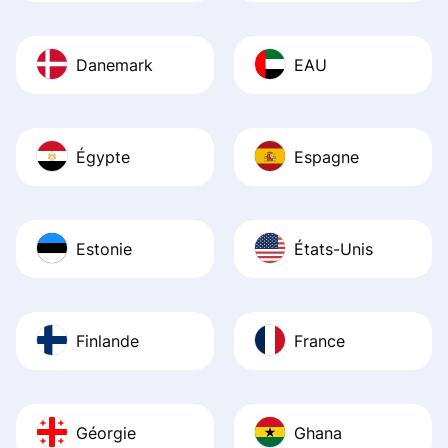
Danemark
EAU
Égypte
Espagne
Estonie
États-Unis
Finlande
France
Géorgie
Ghana