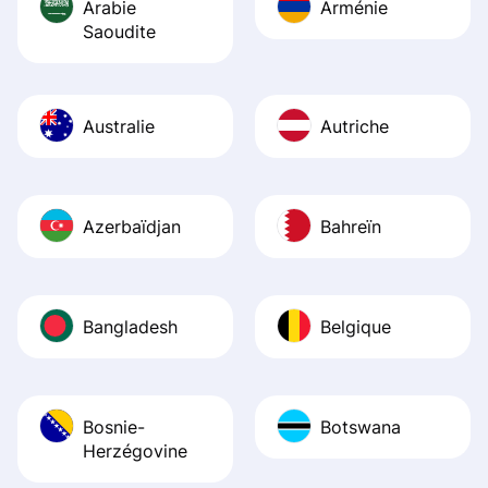
Arabie
Arménie
Saoudite
Australie
Autriche
Azerbaïdjan
Bahreïn
Bangladesh
Belgique
Bosnie-
Botswana
Herzégovine