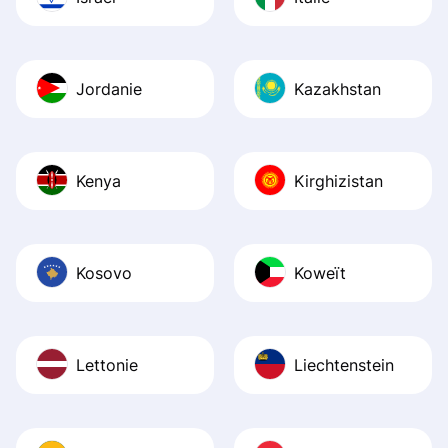
Jordanie
Kazakhstan
Kenya
Kirghizistan
Kosovo
Koweït
Lettonie
Liechtenstein