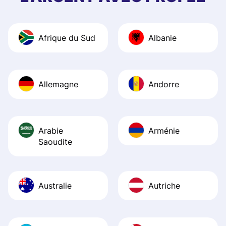
and helpful answ
Also, the level u
journey was smo
Afrique du Sud
Albanie
Recommend it!
Allemagne
Andorre
Arabie
Arménie
Saoudite
Australie
Autriche