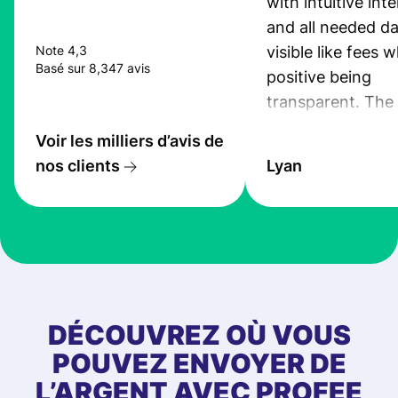
with intuitive int
and all needed da
visible like fees w
Note 4,3
Basé sur 8,347 avis
positive being
transparent. The
service is great, l
Voir les milliers d’avis de
transfers are fas
nos clients
Lyan
the exchange rate
very good! The
customer suppor
at Profee is very 
& responsive. I h
few questions wh
first started usin
DÉCOUVREZ OÙ VOUS
app, and they we
POUVEZ ENVOYER DE
quick to provide 
L’ARGENT AVEC PROFEE