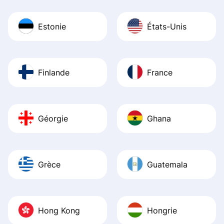
Estonie
États-Unis
Finlande
France
Géorgie
Ghana
Grèce
Guatemala
Hong Kong
Hongrie