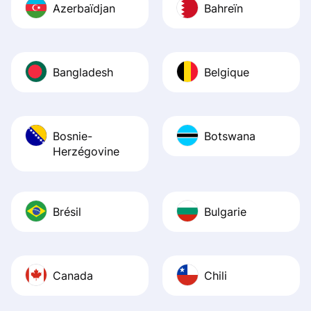
Azerbaïdjan
Bahreïn
Bangladesh
Belgique
Bosnie-
Botswana
Herzégovine
Brésil
Bulgarie
Canada
Chili