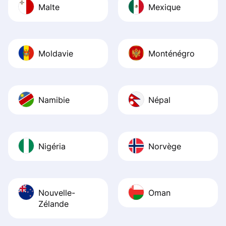
Malte
Mexique
Moldavie
Monténégro
Namibie
Népal
Nigéria
Norvège
Nouvelle-
Oman
Zélande