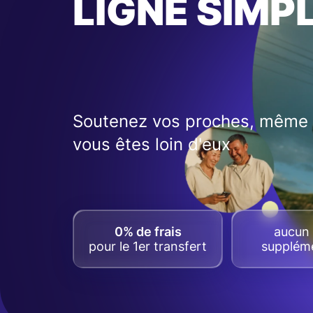
LIGNE SIMP
Soutenez vos proches, même 
vous êtes loin d'eux
0% de frais
aucun 
pour le 1er transfert
suppléme