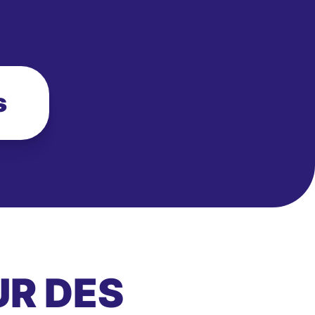
s
UR DES