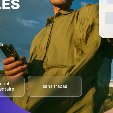
LES
si
coût
sans tracas
ntaire