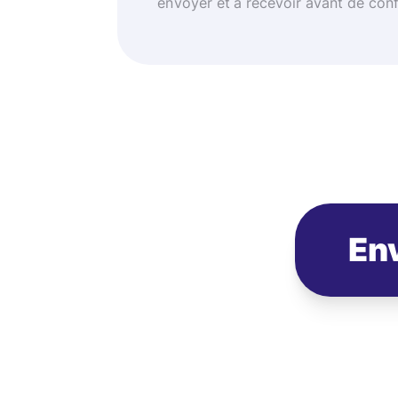
envoyer et à recevoir avant de con
Env