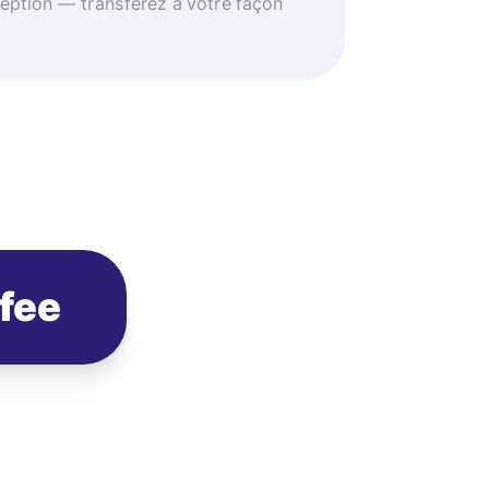
eption — transférez à votre façon
ofee