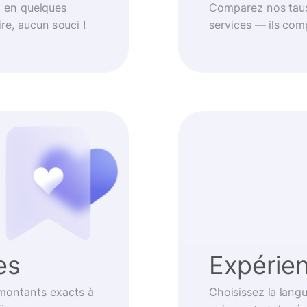
t en quelques
Comparez nos taux
re, aucun souci !
services — ils com
es
Expérien
 montants exacts à
Choisissez la langu