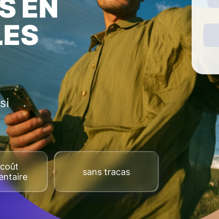
S EN
LES
si
coût
sans tracas
ntaire