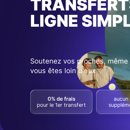
TRANSFERT
LIGNE SIMP
Soutenez vos proches, même 
vous êtes loin d'eux
0% de frais
aucun 
pour le 1er transfert
suppléme