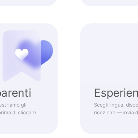
arenti
Esperie
striamo gli
Scegli lingua, dis
prima di cliccare
ricezione — invia