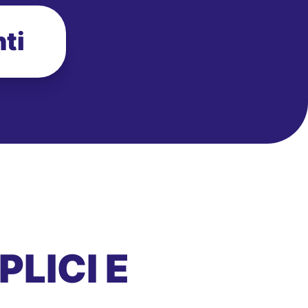
ti
LICI E