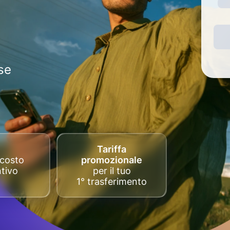
se
Tariffa
costo
promozionale
tivo
per il tuo
1° trasferimento