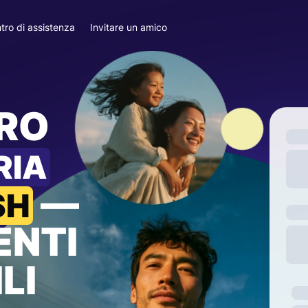
tro di assistenza
Invitare un amico
ARO
RIA
—
SH
ENTI
LI