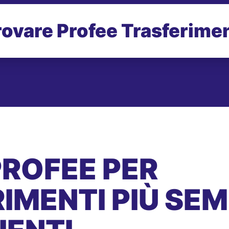
rovare Profee Trasferimen
PROFEE PER
IMENTI PIÙ SEMP