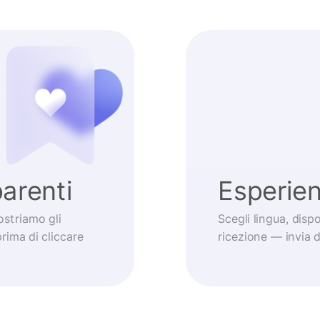
arenti
Esperie
striamo gli
Scegli lingua, dis
prima di cliccare
ricezione — invia