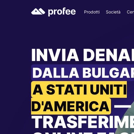
Prodotti
Società
Cen
INVIA DEN
DALLA BULGA
A STATI UNITI
—
D'AMERICA
TRASFERIM