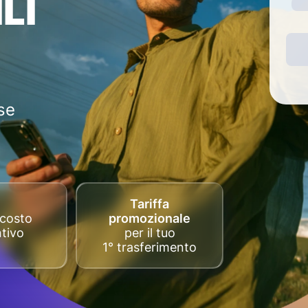
LI
se
Tariffa
costo
promozionale
tivo
per il tuo
1° trasferimento