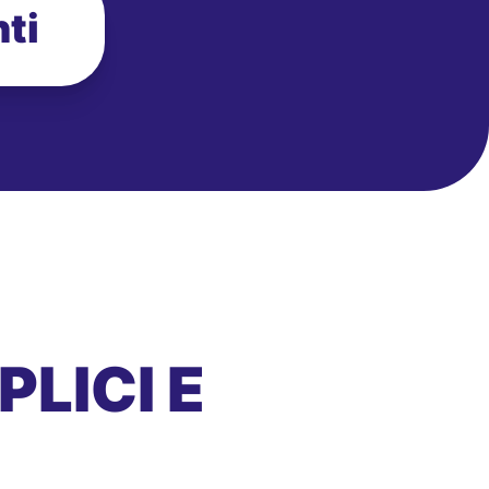
ti
LICI E