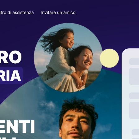
tro di assistenza
Invitare un amico
ARO
RIA
ENTI