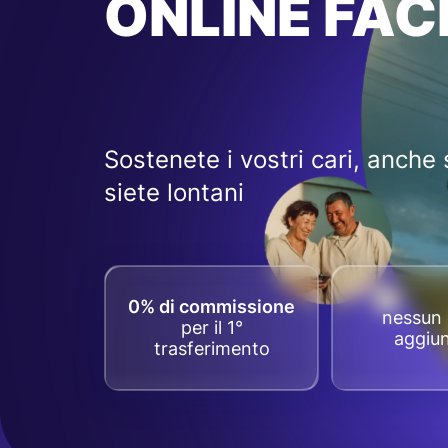
ONLINE FACI
Sostenete i vostri cari, anche 
siete lontani
0% di commissione
nessun 
per il 1°
aggiun
trasferimento