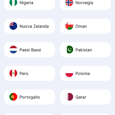
Nigeria
Norvegia
Nuova Zelanda
Oman
Paesi Bassi
Pakistan
Perù
Polonia
Portogallo
Qatar