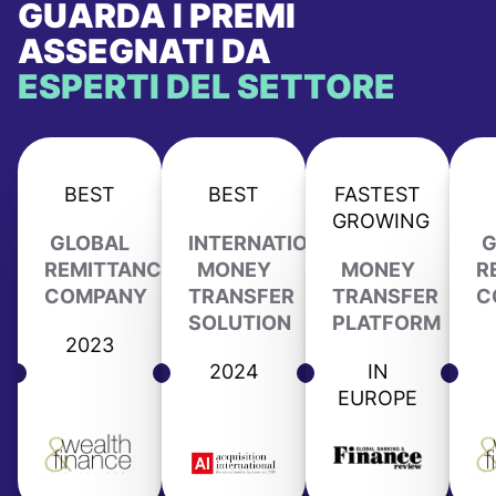
GUARDA I PREMI
ASSEGNATI DA
ESPERTI DEL SETTORE
BEST
BEST
FASTEST
GROWING
GLOBAL
INTERNATIONAL
G
REMITTANCE
MONEY
MONEY
R
COMPANY
TRANSFER
TRANSFER
C
SOLUTION
PLATFORM
2023
2024
IN
EUROPE