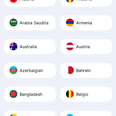
Recommend it!
Arabia Saudita
Armenia
Australia
Austria
Azerbaigian
Bahrein
Bangladesh
Belgio