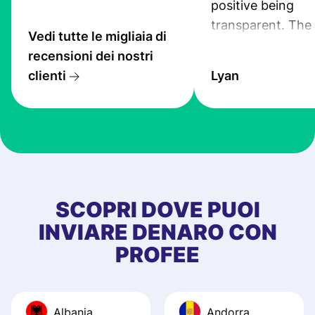
positive being
transparent. The
Vedi tutte le migliaia di
service is great, l
recensioni dei nostri
transfers are fas
clienti
Lyan
the exchange rate
very good! The
customer suppor
at Profee is very 
& responsive. I h
few questions wh
first started usin
SCOPRI DOVE PUOI
app, and they we
INVIARE DENARO CON
quick to provide 
PROFEE
and helpful answ
Also, the level u
journey was smo
Albania
Andorra