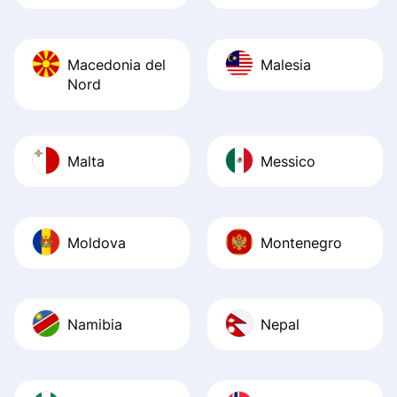
Macedonia del
Malesia
Nord
Malta
Messico
Moldova
Montenegro
Namibia
Nepal