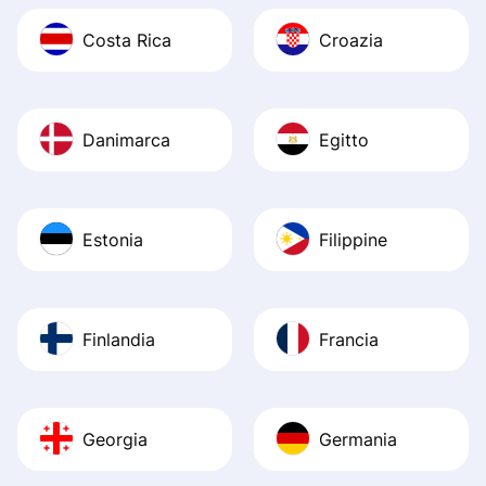
Costa Rica
Croazia
Danimarca
Egitto
Estonia
Filippine
Finlandia
Francia
Georgia
Germania