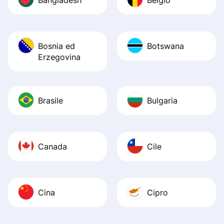
Bosnia ed
Botswana
Erzegovina
Brasile
Bulgaria
Canada
Cile
Cina
Cipro