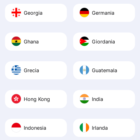
Georgia
Germania
Ghana
Giordania
Grecia
Guatemala
Hong Kong
India
Indonesia
Irlanda