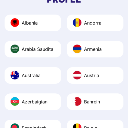
and helpful answ
Also, the level u
journey was smo
Albania
Andorra
Recommend it!
Arabia Saudita
Armenia
Australia
Austria
Azerbaigian
Bahrein
Bangladesh
Belgio