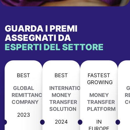
GUARDA I PREMI
ASSEGNATI DA
ESPERTI DEL SETTORE
BEST
BEST
FASTEST
GROWING
GLOBAL
INTERNATIONAL
G
REMITTANCE
MONEY
MONEY
R
COMPANY
TRANSFER
TRANSFER
C
SOLUTION
PLATFORM
2023
2024
IN
EUROPE