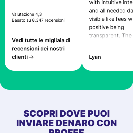
with intuitive int
and all needed da
Valutazione 4,3
visible like fees w
Basato su 8,347 recensioni
positive being
transparent. The
Vedi tutte le migliaia di
service is great, l
recensioni dei nostri
transfers are fas
clienti
Lyan
the exchange rate
very good! The
customer suppor
at Profee is very 
& responsive. I h
few questions wh
first started usin
SCOPRI DOVE PUOI
app, and they we
INVIARE DENARO CON
quick to provide 
PROFEE