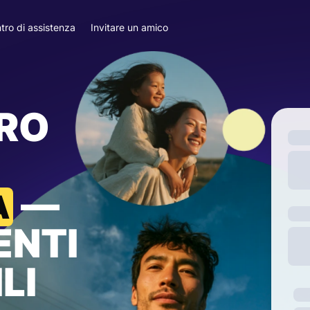
tro di assistenza
Invitare un amico
ARO
—
A
ENTI
LI