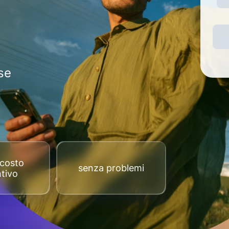
se
costo
senza problemi
tivo