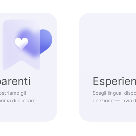
arenti
Esperie
striamo gli
Scegli lingua, dis
prima di cliccare
ricezione — invia