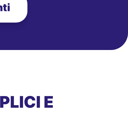
ti
LICI E