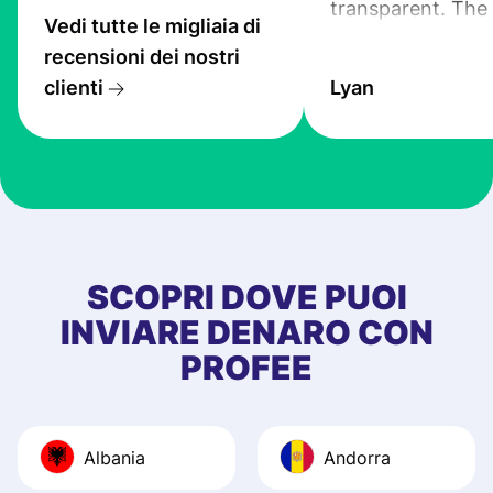
transparent. The
Vedi tutte le migliaia di
service is great, l
recensioni dei nostri
transfers are fas
clienti
Lyan
the exchange rate
very good! The
customer suppor
at Profee is very 
& responsive. I h
few questions wh
first started usin
SCOPRI DOVE PUOI
app, and they we
INVIARE DENARO CON
quick to provide 
PROFEE
and helpful answ
Also, the level u
journey was smo
Albania
Andorra
Recommend it!