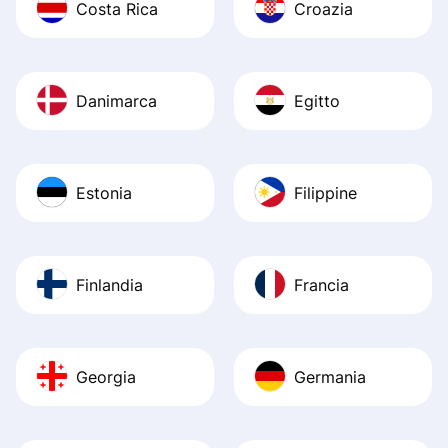
Costa Rica
Croazia
Danimarca
Egitto
Estonia
Filippine
Finlandia
Francia
Georgia
Germania