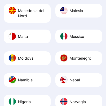
Macedonia del
Malesia
Nord
Malta
Messico
Moldova
Montenegro
Namibia
Nepal
Nigeria
Norvegia