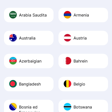
Arabia Saudita
Armenia
Australia
Austria
Azerbaigian
Bahrein
Bangladesh
Belgio
Bosnia ed
Botswana