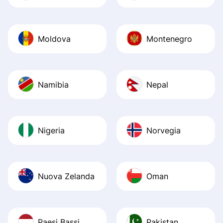
Moldova
Montenegro
Namibia
Nepal
Nigeria
Norvegia
Nuova Zelanda
Oman
Paesi Bassi
Pakistan