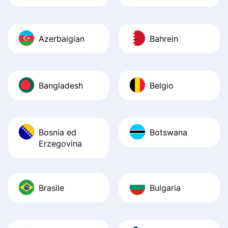
Azerbaigian
Bahrein
Bangladesh
Belgio
Bosnia ed
Botswana
Erzegovina
Brasile
Bulgaria