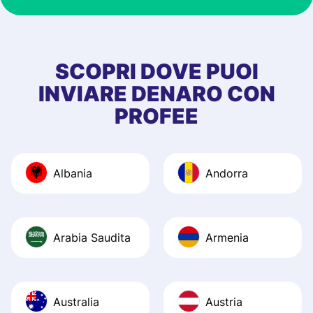
at Profee is very 
& responsive. I h
few questions wh
first started usin
SCOPRI DOVE PUOI
app, and they we
INVIARE DENARO CON
quick to provide 
PROFEE
and helpful answ
Also, the level u
journey was smo
Albania
Andorra
Recommend it!
Arabia Saudita
Armenia
Australia
Austria