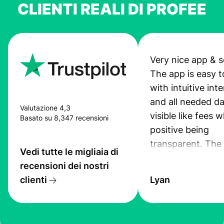
CLIENTI REALI DI PROFEE
Very nice app & s
The app is easy t
with intuitive int
and all needed da
Valutazione 4,3
visible like fees w
Basato su 8,347 recensioni
positive being
transparent. The
Vedi tutte le migliaia di
service is great, l
recensioni dei nostri
transfers are fas
clienti
Lyan
the exchange rate
very good! The
customer suppor