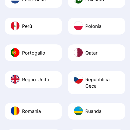
Perù
Polonia
Portogallo
Qatar
Regno Unito
Repubblica
Ceca
Romania
Ruanda