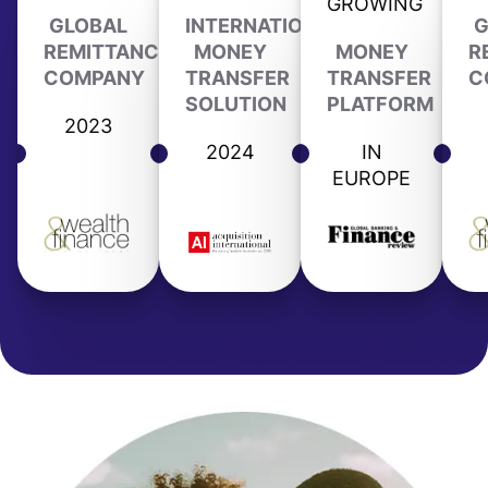
GROWING
GLOBAL
INTERNATIONAL
G
REMITTANCE
MONEY
MONEY
R
COMPANY
TRANSFER
TRANSFER
C
SOLUTION
PLATFORM
2023
2024
IN
EUROPE