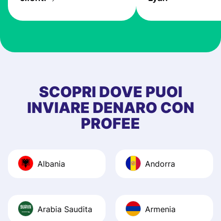
the exchange rate
very good! The
customer suppor
at Profee is very 
& responsive. I h
few questions wh
first started usin
SCOPRI DOVE PUOI
app, and they we
INVIARE DENARO CON
quick to provide 
PROFEE
and helpful answ
Also, the level u
journey was smo
Albania
Andorra
Recommend it!
Arabia Saudita
Armenia