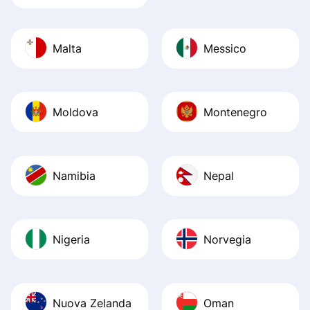
Malta
Messico
Moldova
Montenegro
Namibia
Nepal
Nigeria
Norvegia
Nuova Zelanda
Oman