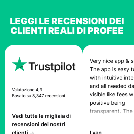
LEGGI LE RECENSIONI DEI
CLIENTI REALI DI PROFEE
Very nice app & s
The app is easy t
with intuitive int
and all needed da
Valutazione 4,3
visible like fees w
Basato su 8,347 recensioni
positive being
transparent. The
Vedi tutte le migliaia di
service is great, l
recensioni dei nostri
transfers are fas
clienti
Lyan