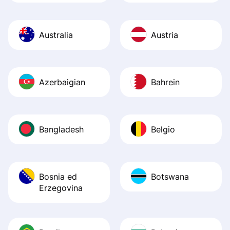
Australia
Austria
Azerbaigian
Bahrein
Bangladesh
Belgio
Bosnia ed
Botswana
Erzegovina