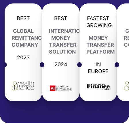
BEST
BEST
FASTEST
GROWING
GLOBAL
INTERNATIONAL
G
REMITTANCE
MONEY
MONEY
R
COMPANY
TRANSFER
TRANSFER
C
SOLUTION
PLATFORM
2023
2024
IN
EUROPE