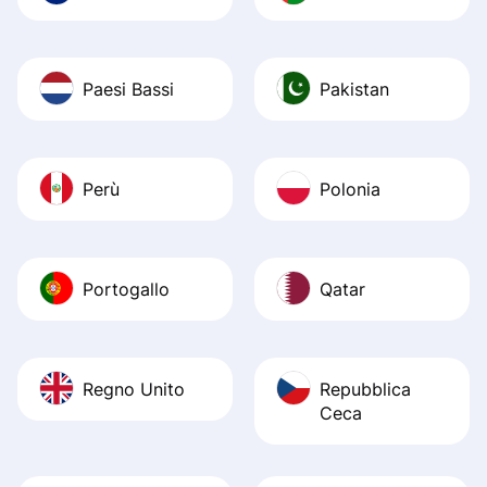
Paesi Bassi
Pakistan
Perù
Polonia
Portogallo
Qatar
Regno Unito
Repubblica
Ceca