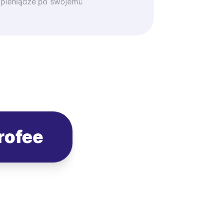
 pieniądze po swojemu
rofee