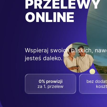
PRZELEWY
ONLINE
Wspieraj swoich bliskich, nawe
jesteś daleko.
0% prowizji
bez doda
za 1. przelew
kosz