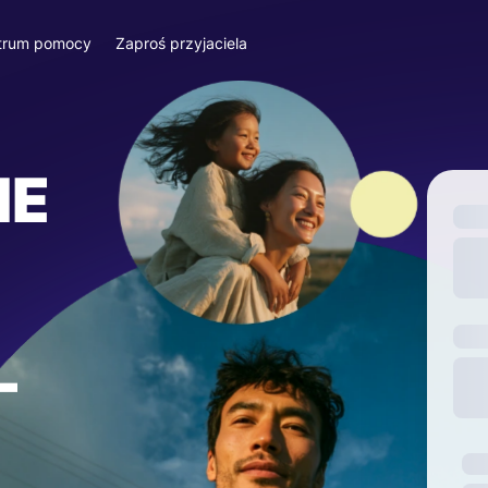
trum pomocy
Zaproś przyjaciela
IE
—