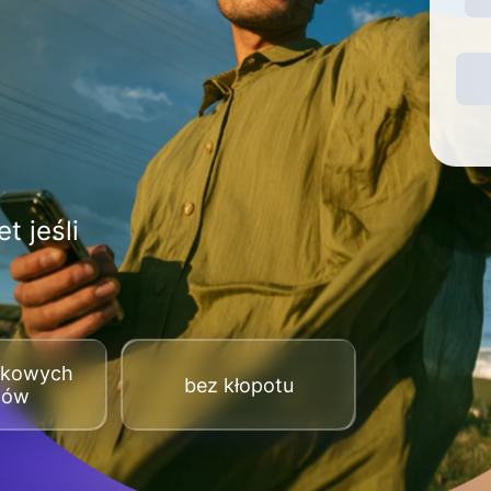
t jeśli
tkowych
bez kłopotu
tów