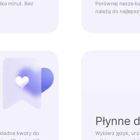
lka minut. Bez
Porównaj nasze ku
należą do najleps
Płynne 
okładne kwoty do
Wybierz język, urz