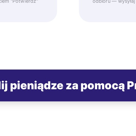
ęciem "Potwierdź"
odbioru — wysyłaj
ij pieniądze za pomocą P