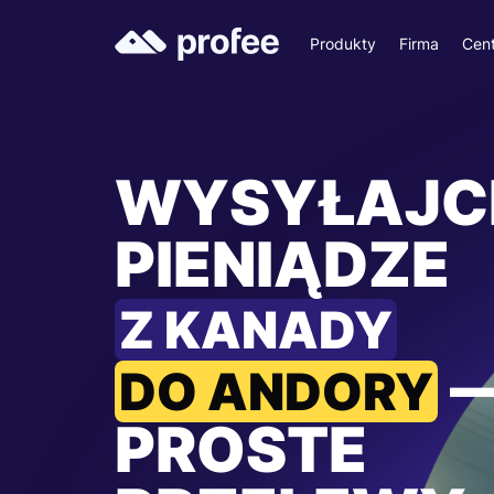
Produkty
Firma
Cen
WYSYŁAJC
PIENIĄDZE
Z KANADY
DO ANDORY
PROSTE