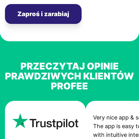
Zaproś i zarabiaj
PRZECZYTAJ OPINIE
PRAWDZIWYCH KLIENTÓW
PROFEE
Very nice app & s
The app is easy t
with intuitive int