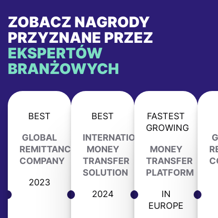
ZOBACZ NAGRODY
PRZYZNANE PRZEZ
EKSPERTÓW
BRANŻOWYCH
BEST
BEST
FASTEST
GROWING
GLOBAL
INTERNATIONAL
G
REMITTANCE
MONEY
MONEY
R
COMPANY
TRANSFER
TRANSFER
C
SOLUTION
PLATFORM
2023
2024
IN
EUROPE