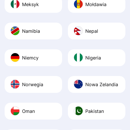
Meksyk
Mołdawia
Namibia
Nepal
Niemcy
Nigeria
Norwegia
Nowa Zelandia
Oman
Pakistan