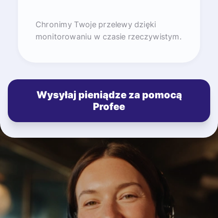
Chronimy Twoje przelewy dzięki
monitorowaniu w czasie rzeczywistym.
Wysyłaj pieniądze za pomocą
Profee