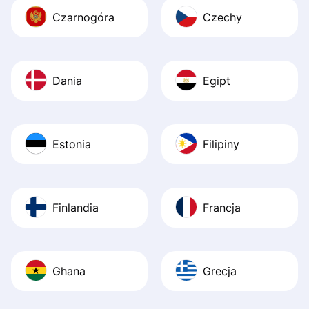
Czarnogóra
Czechy
Dania
Egipt
Estonia
Filipiny
Finlandia
Francja
Ghana
Grecja