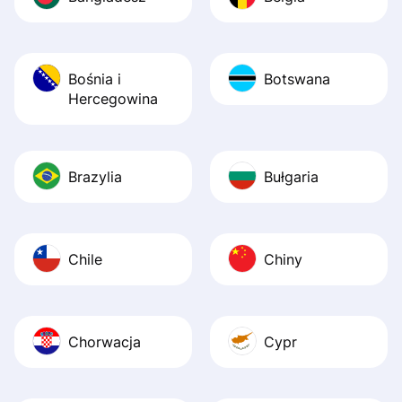
Bośnia i
Botswana
Hercegowina
Brazylia
Bułgaria
Chile
Chiny
Chorwacja
Cypr