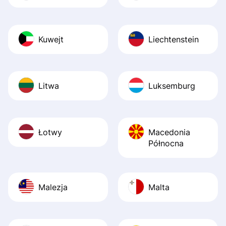
Kuwejt
Liechtenstein
Litwa
Luksemburg
Łotwy
Macedonia
Północna
Malezja
Malta