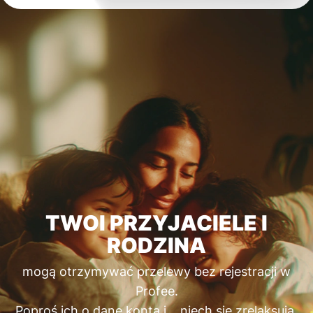
TWOI PRZYJACIELE I
RODZINA
mogą otrzymywać przelewy bez rejestracji w
Profee.
Poproś ich o dane konta i… niech się zrelaksują.