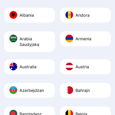
Also, the level u
journey was smo
Albania
Andora
Recommend it!
Arabia
Armenia
Saudyjska
Australia
Austria
Azerbejdżan
Bahrajn
Bangladesz
Belgia