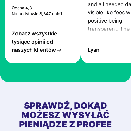
and all needed da
Ocena 4,3
visible like fees w
Na podstawie 8,347 opinii
positive being
transparent. The
Zobacz wszystkie
service is great, l
tysiące opinii od
transfers are fas
naszych klientów
Lyan
the exchange rate
very good! The
customer suppor
at Profee is very 
& responsive. I h
few questions wh
first started usin
SPRAWDŹ, DOKĄD
app, and they we
MOŻESZ WYSYŁAĆ
quick to provide 
PIENIĄDZE Z PROFEE
and helpful answ