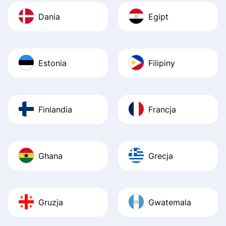
Dania
Egipt
Estonia
Filipiny
Finlandia
Francja
Ghana
Grecja
Gruzja
Gwatemala