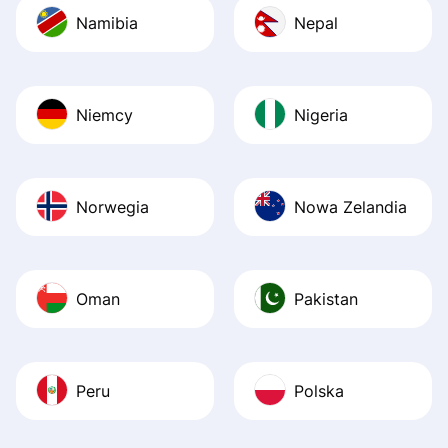
Namibia
Nepal
Niemcy
Nigeria
Norwegia
Nowa Zelandia
Oman
Pakistan
Peru
Polska