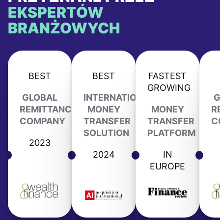
EKSPERTÓW
BRANŻOWYCH
BEST
BEST
FASTEST
GROWING
GLOBAL
INTERNATIONAL
G
REMITTANCE
MONEY
MONEY
R
COMPANY
TRANSFER
TRANSFER
C
SOLUTION
PLATFORM
2023
2024
IN
EUROPE