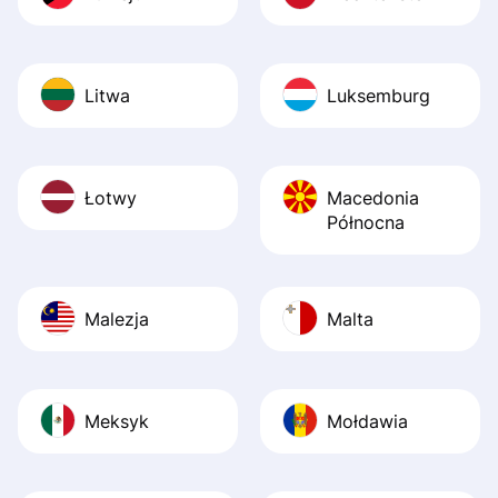
Litwa
Luksemburg
Łotwy
Macedonia
Północna
Malezja
Malta
Meksyk
Mołdawia