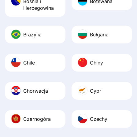
Bośnia i
Botswana
Hercegowina
Brazylia
Bułgaria
Chile
Chiny
Chorwacja
Cypr
Czarnogóra
Czechy