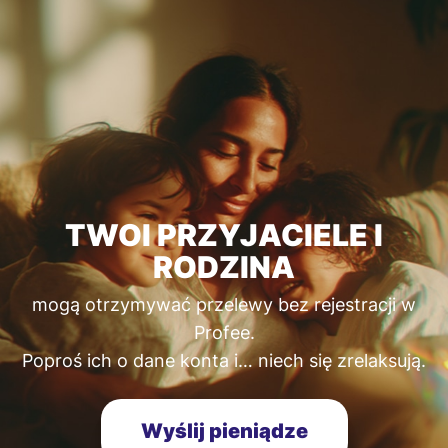
TWOI PRZYJACIELE I
RODZINA
mogą otrzymywać przelewy bez rejestracji w
Profee.
Poproś ich o dane konta i… niech się zrelaksują.
Wyślij pieniądze