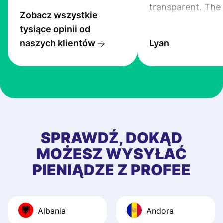
transparent. The
Zobacz wszystkie
service is great, l
tysiące opinii od
transfers are fas
naszych klientów
Lyan
the exchange rate
very good! The
customer suppor
at Profee is very 
& responsive. I h
few questions wh
first started usin
SPRAWDŹ, DOKĄD
app, and they we
MOŻESZ WYSYŁAĆ
quick to provide 
PIENIĄDZE Z PROFEE
and helpful answ
Also, the level u
journey was smo
Albania
Andora
Recommend it!