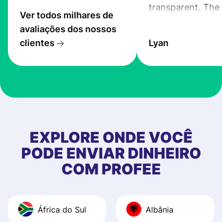
transparent. The
Ver todos milhares de
service is great, l
avaliações dos nossos
transfers are fas
clientes
Lyan
the exchange rate
very good! The
customer suppor
at Profee is very 
& responsive. I h
few questions wh
first started usin
EXPLORE ONDE VOCÊ
app, and they we
PODE ENVIAR DINHEIRO
quick to provide 
COM PROFEE
and helpful answ
Also, the level u
journey was smo
África do Sul
Albânia
Recommend it!