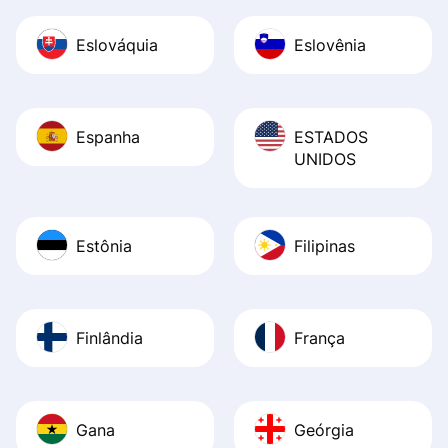
Eslováquia
Eslovênia
Espanha
ESTADOS
UNIDOS
Estônia
Filipinas
Finlândia
França
Gana
Geórgia