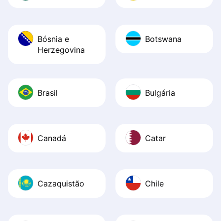
Bósnia e
Botswana
Herzegovina
Brasil
Bulgária
Canadá
Catar
Cazaquistão
Chile