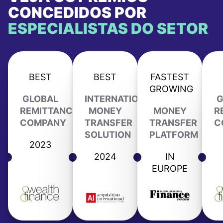
CONCEDIDOS POR
ESPECIALISTAS DO SETOR
BEST
BEST
FASTEST
GROWING
GLOBAL
INTERNATIONAL
G
REMITTANCE
MONEY
MONEY
R
COMPANY
TRANSFER
TRANSFER
C
SOLUTION
PLATFORM
2023
2024
IN
EUROPE