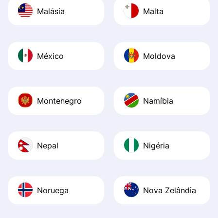
Malásia
Malta
México
Moldova
Montenegro
Namíbia
Nepal
Nigéria
Noruega
Nova Zelândia