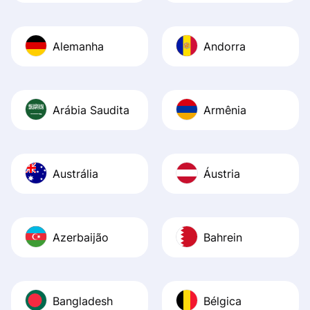
Alemanha
Andorra
Arábia Saudita
Armênia
Austrália
Áustria
Azerbaijão
Bahrein
Bangladesh
Bélgica