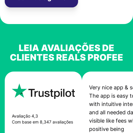
LEIA AVALIAÇÕES DE
CLIENTES REALS PROFEE
Very nice app & s
The app is easy t
with intuitive int
and all needed da
Avaliação 4,3
visible like fees w
Com base em 8,347 avaliações
positive being