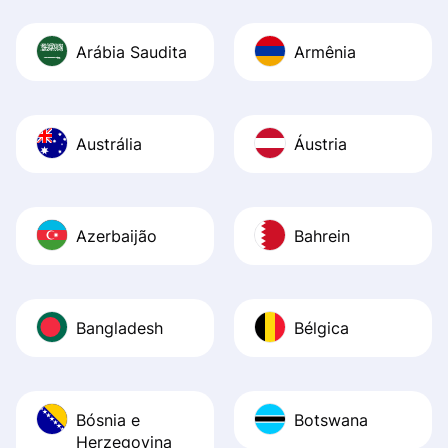
Arábia Saudita
Armênia
Austrália
Áustria
Azerbaijão
Bahrein
Bangladesh
Bélgica
Bósnia e
Botswana
Herzegovina