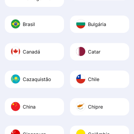
Brasil
Bulgária
Canadá
Catar
Cazaquistão
Chile
China
Chipre