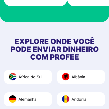
very good! The
customer suppor
at Profee is very 
& responsive. I h
few questions wh
first started usin
EXPLORE ONDE VOCÊ
app, and they we
PODE ENVIAR DINHEIRO
quick to provide 
COM PROFEE
and helpful answ
Also, the level u
journey was smo
África do Sul
Albânia
Recommend it!
Alemanha
Andorra