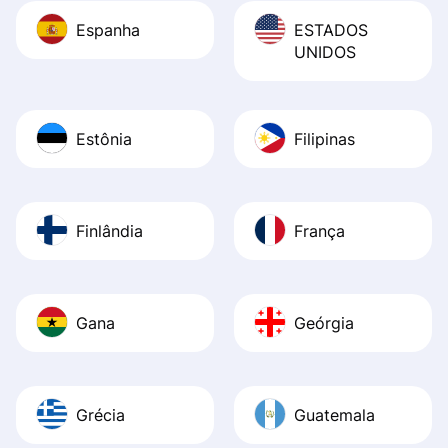
Espanha
ESTADOS
UNIDOS
Estônia
Filipinas
Finlândia
França
Gana
Geórgia
Grécia
Guatemala