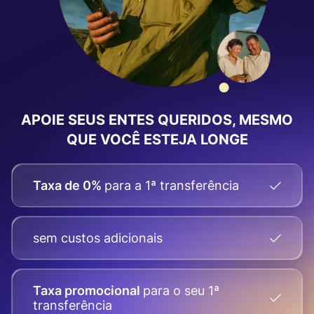
APOIE SEUS ENTES QUERIDOS, MESMO
QUE VOCÊ ESTEJA LONGE
Taxa de 0%
para a 1ª transferência
sem custos adicionais
Taxa promocional
para o seu
1ª
transferência