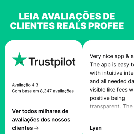
LEIA AVALIAÇÕES DE
CLIENTES REALS PROFEE
Very nice app & s
The app is easy t
with intuitive int
and all needed da
Avaliação 4,3
visible like fees w
Com base em 8,347 avaliações
positive being
transparent. The
Ver todos milhares de
service is great, l
avaliações dos nossos
transfers are fas
clientes
Lyan
the exchange rate