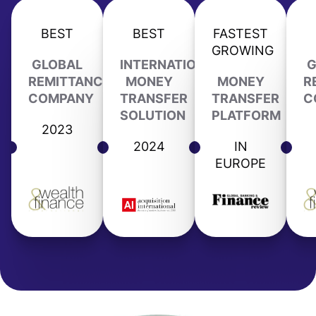
BEST
BEST
FASTEST
GROWING
GLOBAL
INTERNATIONAL
G
REMITTANCE
MONEY
MONEY
R
COMPANY
TRANSFER
TRANSFER
C
SOLUTION
PLATFORM
2023
2024
IN
EUROPE