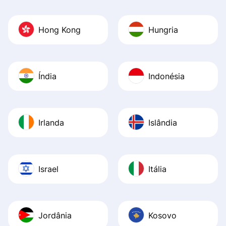
Hong Kong
Hungria
Índia
Indonésia
Irlanda
Islândia
Israel
Itália
Jordânia
Kosovo