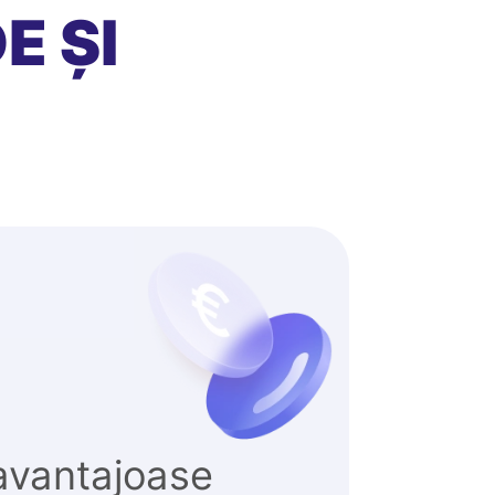
E ȘI
avantajoase