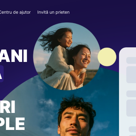
Centru de ajutor
Invită un prieten
ANI
A
RI
PLE