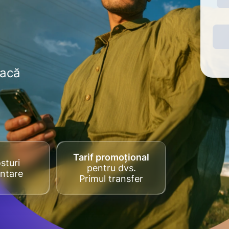
dacă
Tarif promoțional
sturi
pentru dvs.
ntare
Primul transfer