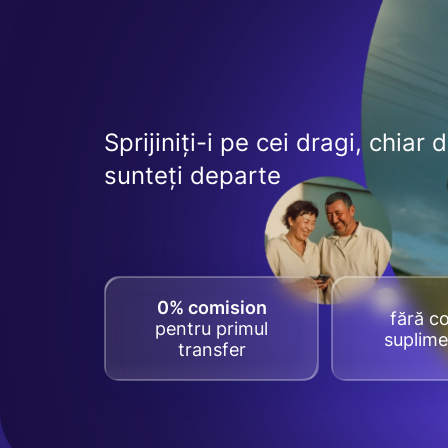
Sprijiniți-i pe cei dragi, chiar 
sunteți departe
0% comision
fără co
pentru primul
suplime
transfer