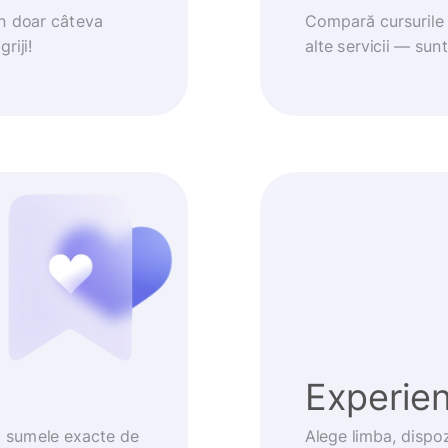
în doar câteva
Compară cursurile 
riji!
alte servicii — sun
Experienț
m sumele exacte de
Alege limba, dispoz