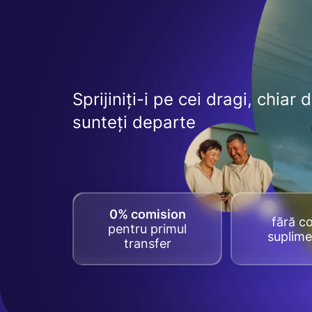
Sprijiniți-i pe cei dragi, chiar 
sunteți departe
0% comision
fără co
pentru primul
suplime
transfer