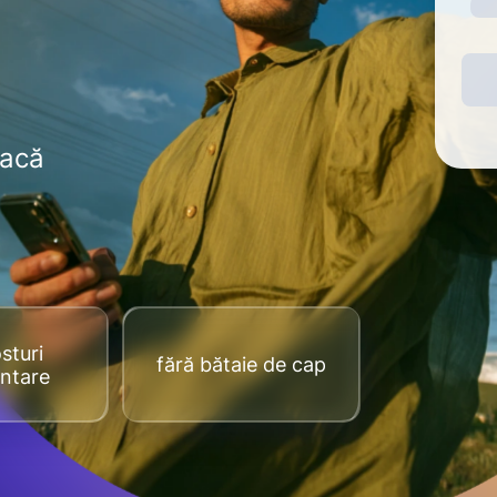
dacă
sturi
fără bătaie de cap
ntare