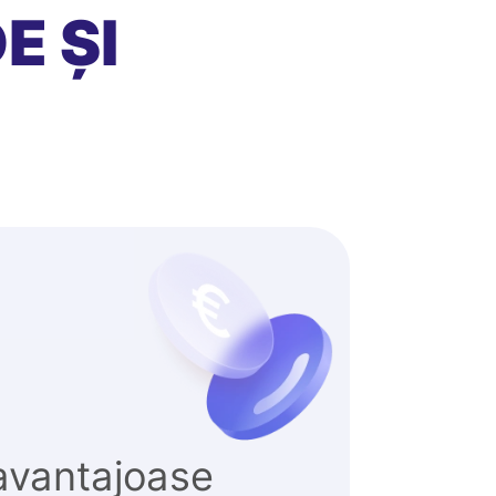
E ȘI
avantajoase