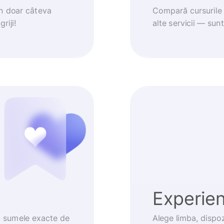
în doar câteva
Compară cursurile 
riji!
alte servicii — sun
Experienț
m sumele exacte de
Alege limba, dispoz