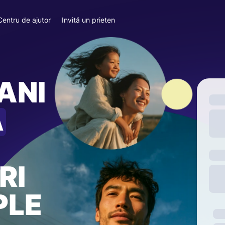
Centru de ajutor
Invită un prieten
ANI
A
RI
PLE