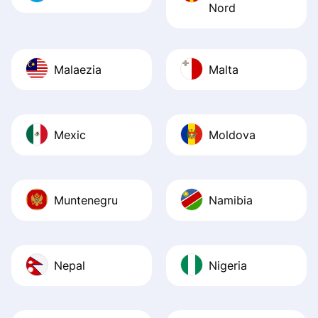
Nord
Malaezia
Malta
Mexic
Moldova
Muntenegru
Namibia
Nepal
Nigeria