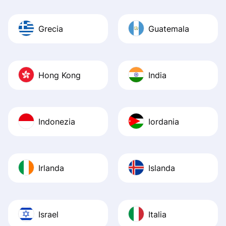
Grecia
Guatemala
Hong Kong
India
Indonezia
Iordania
Irlanda
Islanda
Israel
Italia