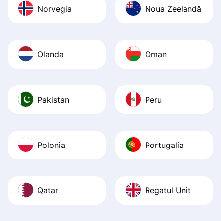
Norvegia
Noua Zeelandă
Olanda
Oman
Pakistan
Peru
Polonia
Portugalia
Qatar
Regatul Unit