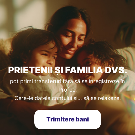
PRIETENII ȘI FAMILIA DVS.
pot primi transferuri fără să se înregistreze în
Profee.
Cere-le datele contului și… să se relaxeze.
Trimitere bani