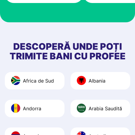
very good! The
customer suppor
at Profee is very 
& responsive. I h
few questions wh
first started usin
DESCOPERĂ UNDE POȚI
app, and they we
TRIMITE BANI CU PROFEE
quick to provide 
and helpful answ
Also, the level u
Africa de Sud
Albania
journey was smo
Recommend it!
Andorra
Arabia Saudită