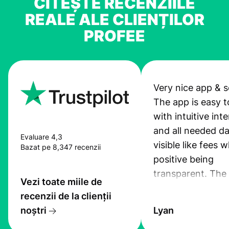
CITEȘTE RECENZIILE
REALE ALE CLIENȚILOR
PROFEE
Very nice app & s
The app is easy t
with intuitive int
and all needed da
Evaluare 4,3
visible like fees w
Bazat pe 8,347 recenzii
positive being
transparent. The
Vezi toate miile de
service is great, l
recenzii de la clienții
transfers are fas
noștri
Lyan
the exchange rate