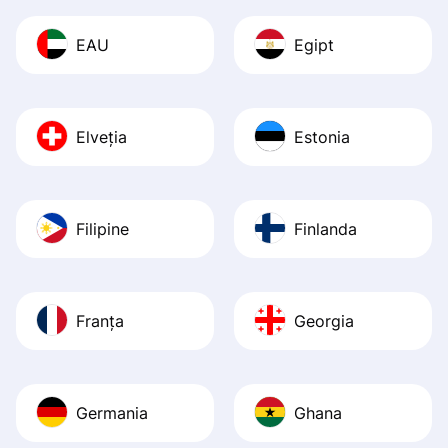
EAU
Egipt
Elveția
Estonia
Filipine
Finlanda
Franța
Georgia
Germania
Ghana