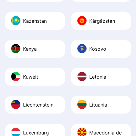
Kazahstan
Kârgâzstan
Kenya
Kosovo
Kuweit
Letonia
Liechtenstein
Lituania
Luxemburg
Macedonia de