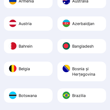
Armenia
Australia
Austria
Azerbaidjan
Bahrein
Bangladesh
Belgia
Bosnia şi
Herţegovina
Botswana
Brazilia