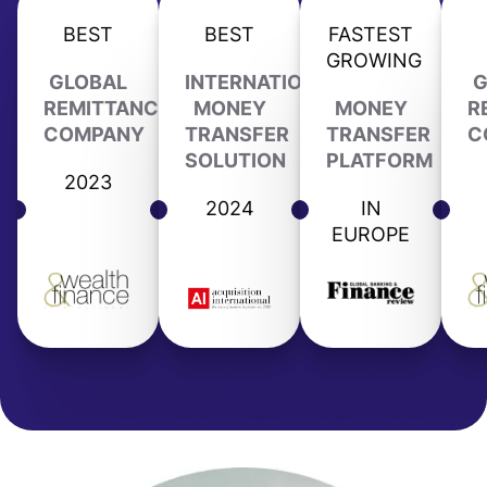
BEST
BEST
FASTEST
GROWING
GLOBAL
INTERNATIONAL
G
REMITTANCE
MONEY
MONEY
R
COMPANY
TRANSFER
TRANSFER
C
SOLUTION
PLATFORM
2023
2024
IN
EUROPE