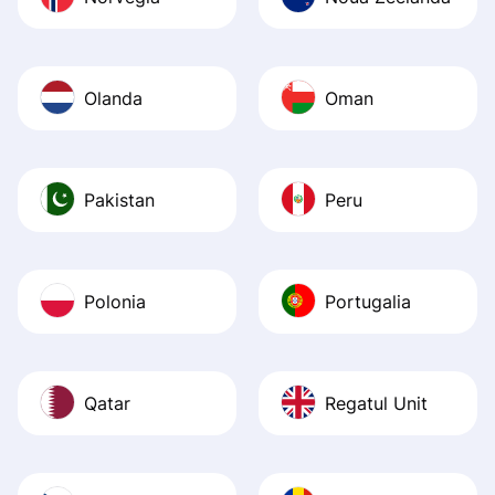
Olanda
Oman
Pakistan
Peru
Polonia
Portugalia
Qatar
Regatul Unit