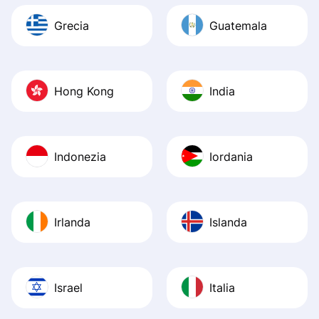
Grecia
Guatemala
Hong Kong
India
Indonezia
Iordania
Irlanda
Islanda
Israel
Italia