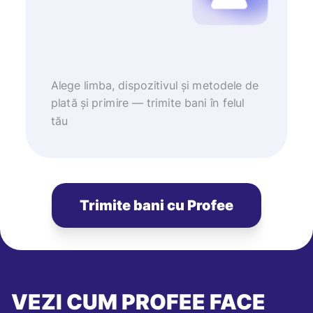
Alege limba, dispozitivul și metodele de
plată și primire — trimite bani în felul
tău
Trimite bani cu Profee
VEZI CUM PROFEE FACE