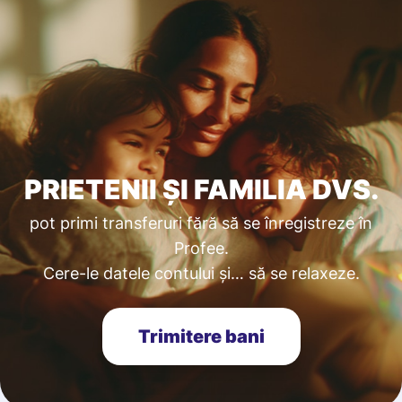
PRIETENII ȘI FAMILIA DVS.
pot primi transferuri fără să se înregistreze în
Profee.
Cere-le datele contului și… să se relaxeze.
Trimitere bani