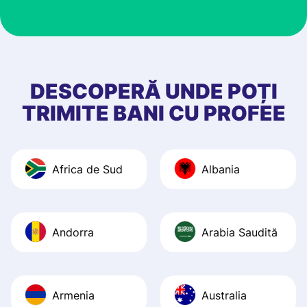
customer suppor
at Profee is very 
& responsive. I h
few questions wh
first started usin
DESCOPERĂ UNDE POȚI
app, and they we
TRIMITE BANI CU PROFEE
quick to provide 
and helpful answ
Also, the level u
Africa de Sud
Albania
journey was smo
Recommend it!
Andorra
Arabia Saudită
Armenia
Australia