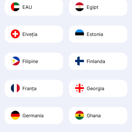
EAU
Egipt
Elveția
Estonia
Filipine
Finlanda
Franța
Georgia
Germania
Ghana