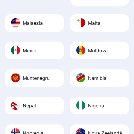
Malaezia
Malta
Mexic
Moldova
Muntenegru
Namibia
Nepal
Nigeria
Norvegia
Noua Zeelandă