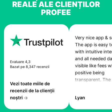
REALE ALE CLIENȚILOR
PROFEE
Very nice app & s
The app is easy t
with intuitive int
and all needed da
Evaluare 4,3
visible like fees w
Bazat pe 8,347 recenzii
positive being
transparent. The
Vezi toate miile de
service is great, l
recenzii de la clienții
transfers are fas
noștri
Lyan
the exchange rate
very good! The