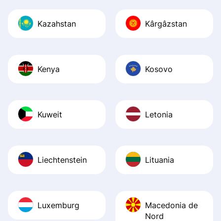
Kazahstan
Kârgâzstan
Kenya
Kosovo
Kuweit
Letonia
Liechtenstein
Lituania
Luxemburg
Macedonia de
Nord