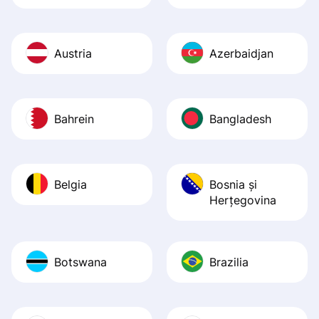
Austria
Azerbaidjan
Bahrein
Bangladesh
Belgia
Bosnia şi
Herţegovina
Botswana
Brazilia