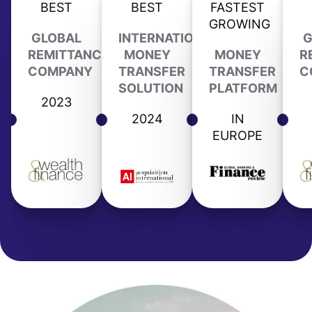
BEST
BEST
FASTEST
GROWING
GLOBAL
INTERNATIONAL
G
REMITTANCE
MONEY
MONEY
R
COMPANY
TRANSFER
TRANSFER
C
SOLUTION
PLATFORM
2023
2024
IN
EUROPE