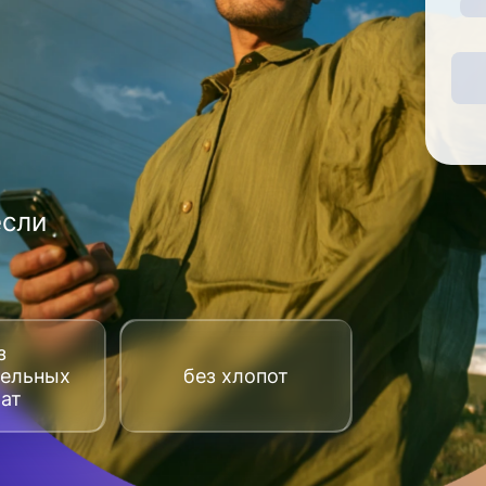
если
з
тельных
без хлопот
рат