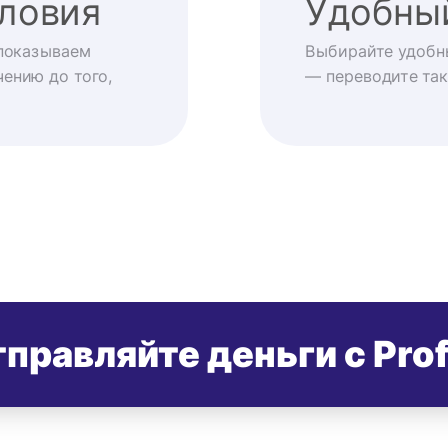
ловия
Удобны
показываем
Выбирайте удобн
ению до того,
— переводите так
правляйте деньги с Pro