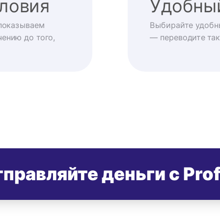
ловия
Удобны
показываем
Выбирайте удобн
ению до того,
— переводите так
правляйте деньги с Pro