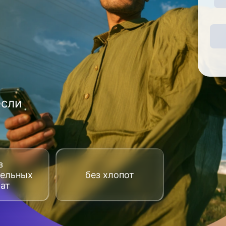
если
з
тельных
без хлопот
рат