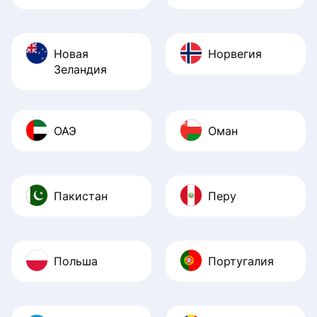
Новая
Норвегия
Зеландия
ОАЭ
Оман
Пакистан
Перу
Польша
Португалия