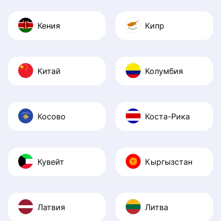
Кения
Кипр
Китай
Колумбия
Косово
Коста-Рика
Кувейт
Кыргызстан
Латвия
Литва