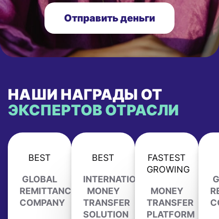
Отправить деньги
НАШИ НАГРАДЫ ОТ
ЭКСПЕРТОВ ОТРАСЛИ
BEST
BEST
FASTEST
GROWING
GLOBAL
INTERNATIONAL
G
REMITTANCE
MONEY
MONEY
R
COMPANY
TRANSFER
TRANSFER
C
SOLUTION
PLATFORM