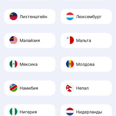
Лихтенштейн
Люксембург
Малайзия
Мальта
Мексика
Молдова
Намибия
Непал
Нигерия
Нидерланды