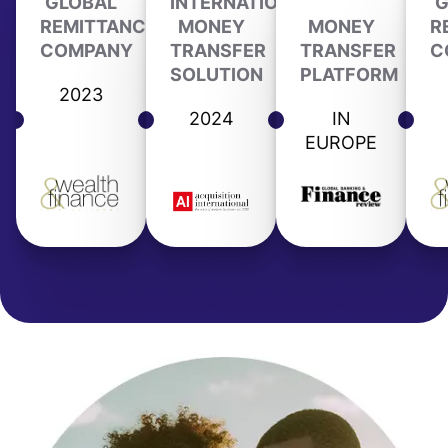
GLOBAL
INTERNATIONAL
G
REMITTANCE
MONEY
MONEY
R
COMPANY
TRANSFER
TRANSFER
C
SOLUTION
PLATFORM
2023
2024
IN
EUROPE