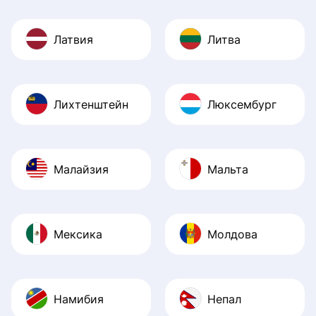
Латвия
Литва
Лихтенштейн
Люксембург
Малайзия
Мальта
Мексика
Молдова
Намибия
Непал