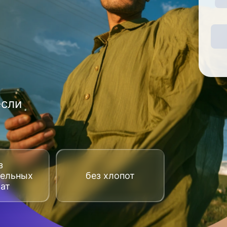
если
з
тельных
без хлопот
рат