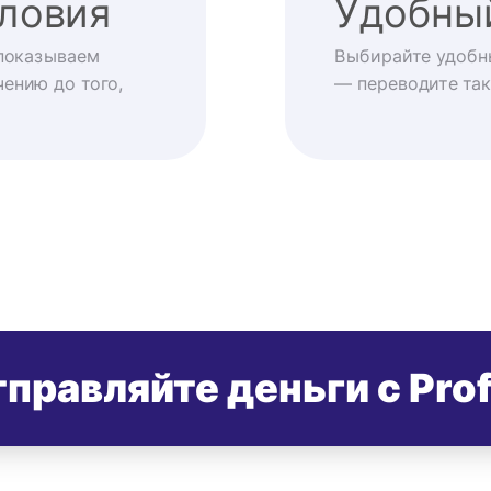
ловия
Удобны
показываем
Выбирайте удобн
ению до того,
— переводите так
правляйте деньги с Pro