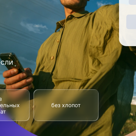
если
з
тельных
без хлопот
рат