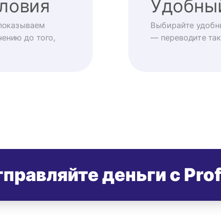
ловия
Удобны
показываем
Выбирайте удобн
ению до того,
— переводите так
правляйте деньги с Pro