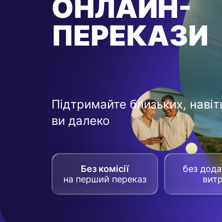
ОНЛАЙН-
ПЕРЕКАЗИ
Підтримайте близьких, навіт
ви далеко
Без комісії
без дод
на перший переказ
вит