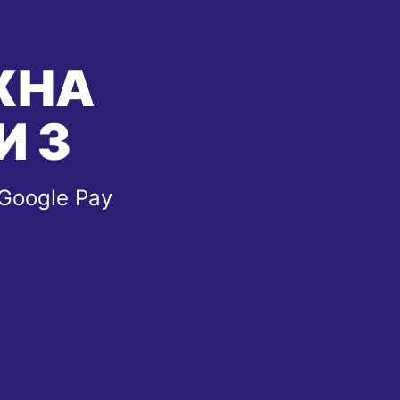
ЖНА
И З
 Google Pay