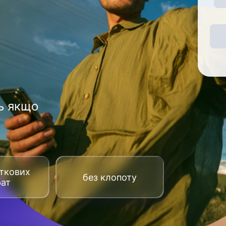
ь якщо
аткових
без клопоту
рат