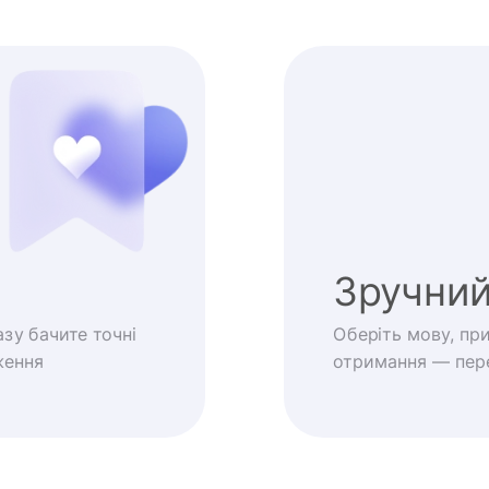
Зручний
зу бачите точні
Оберіть мову, пр
ження
отримання — пере