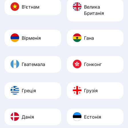
В'єтнам
Велика
Британія
Вірменія
Гана
Гватемала
Гонконг
Греція
Грузія
Данія
Естонія