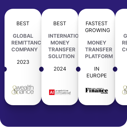
BEST
BEST
FASTEST
GROWING
GLOBAL
INTERNATIONAL
G
REMITTANCE
MONEY
MONEY
R
COMPANY
TRANSFER
TRANSFER
C
SOLUTION
PLATFORM
2023
2024
IN
EUROPE