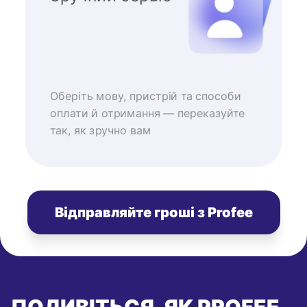
Оберіть мову, пристрій та способи
оплати й отримання — переказуйте
так, як зручно вам
Відправляйте гроші з Profee
ПОДИВІТЬСЯ, ЯК PROFEE