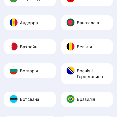
Андорра
Бангладеш
Бахрейн
Бельгія
Болгарія
Боснія і
Герцеговина
Ботсвана
Бразилія