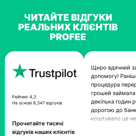
ЧИТАЙТЕ ВІДГУКИ
РЕАЛЬНИХ КЛІЄНТІВ
PROFEE
Щиро вдячний з
допомогу! Раніш
процедура пере
грошей займала
Рейтинг 4,3
декілька годин 
На основі 8,347 відгуків
дорогою до банк
коштувало це не
Прочитайте тисячі
гроші. Проте тех
відгуків наших клієнтів
прогресують і Pr