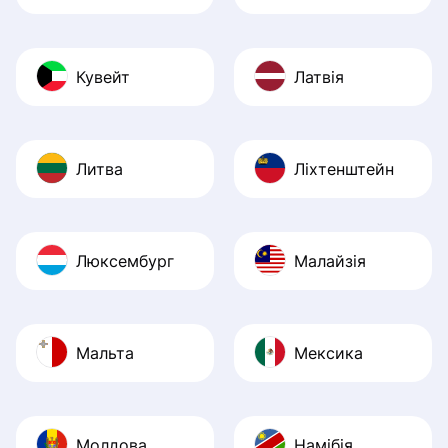
Кувейт
Латвія
Литва
Ліхтенштейн
Люксембург
Малайзія
Мальта
Мексика
Молдова
Намібія