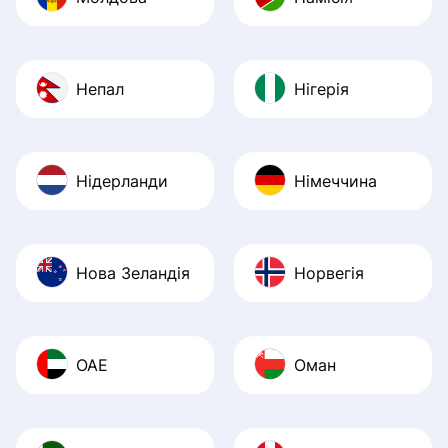
Непал
Нігерія
Нідерланди
Німеччина
Нова Зеландія
Норвегія
ОАЕ
Оман