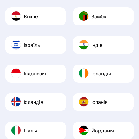
Єгипет
Замбія
Ізраїль
Індія
Індонезія
Ірландія
Ісландія
Іспанія
Італія
Йорданія