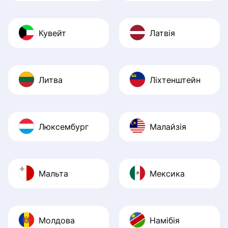
Кувейт
Латвія
Литва
Ліхтенштейн
Люксембург
Малайзія
Мальта
Мексика
Молдова
Намібія