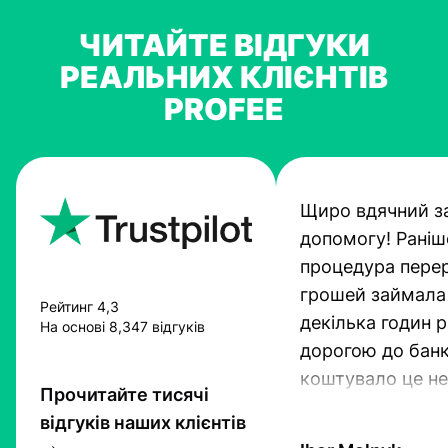
ЧИТАЙТЕ ВІДГУКИ
РЕАЛЬНИХ КЛІЄНТІВ
PROFEE
Щиро вдячний з
допомогу! Раніш
процедура пере
грошей займала
Рейтинг 4,3
декілька годин 
На основі 8,347 відгуків
дорогою до банк
коштувало це не
Прочитайте тисячі
гроші. Проте тех
відгуків наших клієнтів
прогресують і Pr