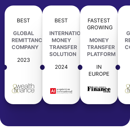
BEST
BEST
FASTEST
GROWING
GLOBAL
INTERNATIONAL
G
REMITTANCE
MONEY
MONEY
R
COMPANY
TRANSFER
TRANSFER
C
SOLUTION
PLATFORM
2023
2024
IN
EUROPE