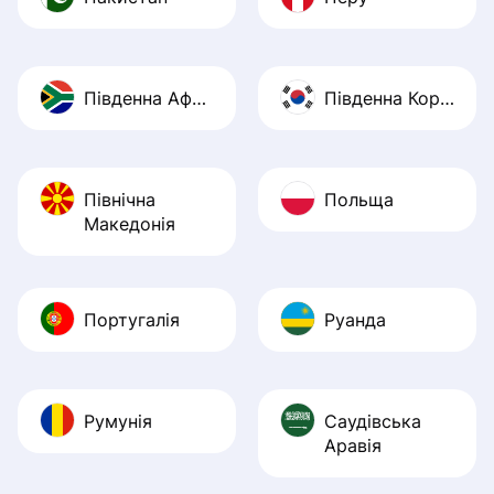
Південна Африка
Південна Корея
Північна
Польща
Македонія
Португалія
Руанда
Румунія
Саудівська
Аравія