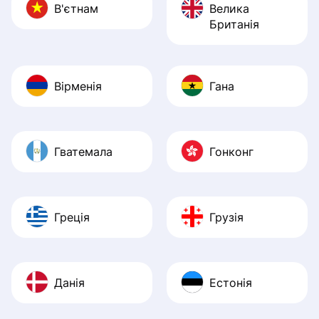
В'єтнам
Велика
Британія
Вірменія
Гана
Гватемала
Гонконг
Греція
Грузія
Данія
Естонія