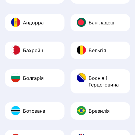
Андорра
Бангладеш
Бахрейн
Бельгія
Болгарія
Боснія і
Герцеговина
Ботсвана
Бразилія