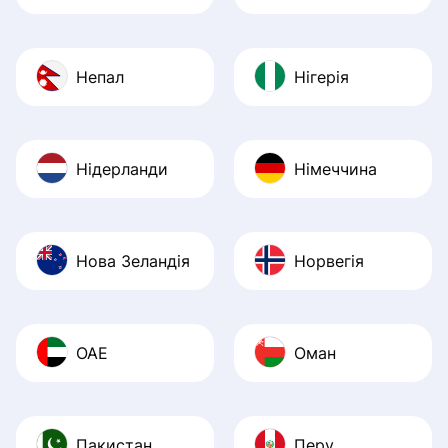
Непал
Нігерія
Нідерланди
Німеччина
Нова Зеландія
Норвегія
ОАЕ
Оман
Пакистан
Перу