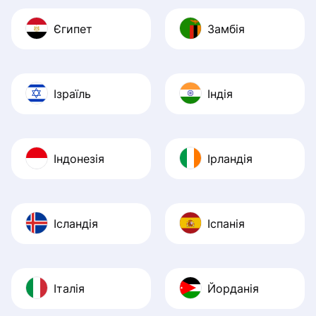
Єгипет
Замбія
Ізраїль
Індія
Індонезія
Ірландія
Ісландія
Іспанія
Італія
Йорданія