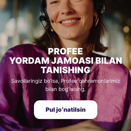
PROFEE
YORDAM JAMOASI BILAN
TANISHING
Savollaringiz bo‘lsa, Profee qahramonlarimiz
bilan bog‘laning.
Pul joʻnatilsin