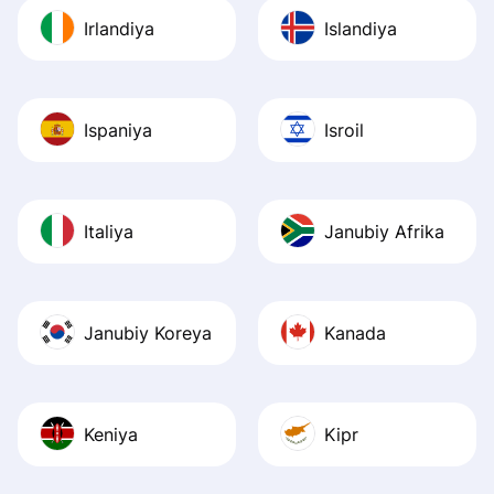
Irlandiya
Islandiya
Ispaniya
Isroil
Italiya
Janubiy Afrika
Janubiy Koreya
Kanada
Keniya
Kipr