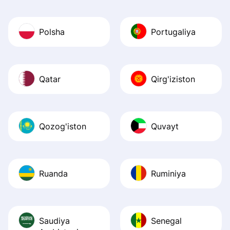
Polsha
Portugaliya
Qatar
Qirg'iziston
Qozog'iston
Quvayt
Ruanda
Ruminiya
Saudiya
Senegal