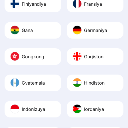
Finlyandiya
Fransiya
Gana
Germaniya
Gongkong
Gurjiston
Gvatemala
Hindiston
Indonizuya
Iordaniya