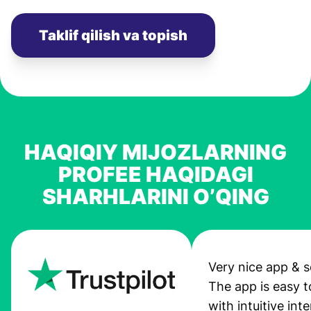
Taklif qilish va topish
HAQIQIY MIJOZLARNING
PROFEE HAQIDAGI
SHARHLARINI O’QING
Very nice app & s
The app is easy t
with intuitive int