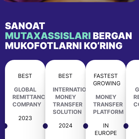
SANOAT
MUTAXASSISLARI
BERGAN
MUKOFOTLARNI KO‘RING
BEST
BEST
FASTEST
GROWING
GLOBAL
INTERNATIONAL
G
REMITTANCE
MONEY
MONEY
R
COMPANY
TRANSFER
TRANSFER
C
SOLUTION
PLATFORM
2023
2024
IN
EUROPE