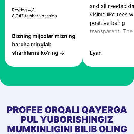
and all needed da
Reyting 4,3
visible like fees w
8,347 ta sharh asosida
positive being
transparent. The
Bizning mijozlarimizning
service is great, l
barcha minglab
transfers are fas
sharhlarini ko’ring
Lyan
the exchange rate
very good! The
customer suppor
at Profee is very 
& responsive. I h
few questions wh
first started usin
PROFEE ORQALI QAYERGA
app, and they we
PUL YUBORISHINGIZ
quick to provide 
MUMKINLIGINI BILIB OLING
and helpful answ