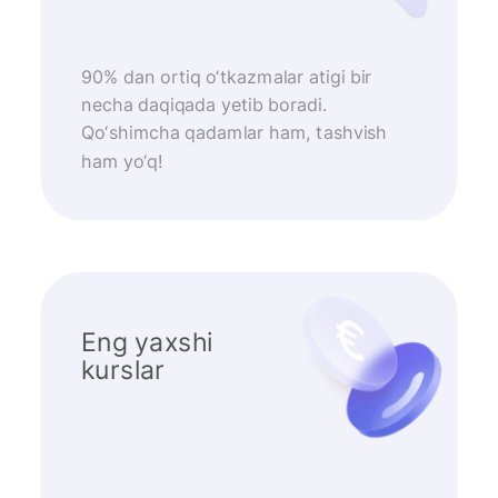
90% dan ortiq o‘tkazmalar atigi bir
necha daqiqada yetib boradi.
Qo‘shimcha qadamlar ham, tashvish
ham yo‘q!
Eng yaxshi
kurslar