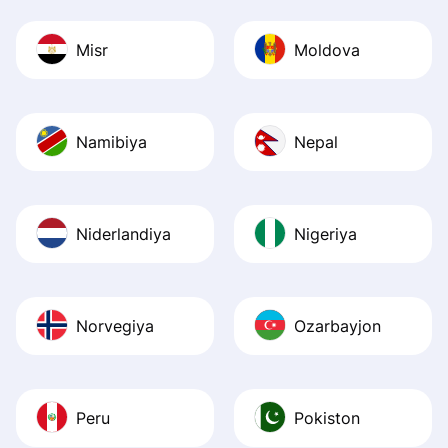
Misr
Moldova
Namibiya
Nepal
Niderlandiya
Nigeriya
Norvegiya
Ozarbayjon
Peru
Pokiston