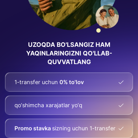
UZOQDA BO'LSANGIZ HAM
YAQINLARINGIZNI QO'LLAB-
QUVVATLANG
1-transfer uchun
0% to'lov
qo‘shimcha xarajatlar yo‘q
Promo stavka
sizning uchun
1-transfer