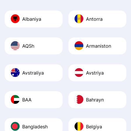
Also, the level u
journey was smo
Albaniya
Antorra
Recommend it!
AQSh
Armaniston
Avstraliya
Avstriya
BAA
Bahrayn
Bangladesh
Belgiya