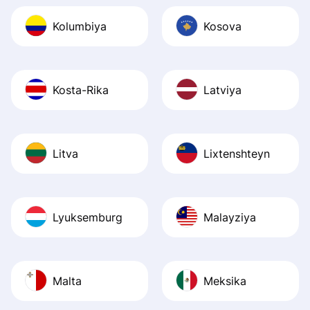
Kolumbiya
Kosova
Kosta-Rika
Latviya
Litva
Lixtenshteyn
Lyuksemburg
Malayziya
Malta
Meksika