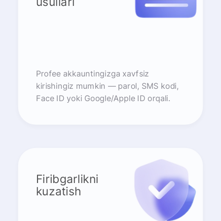
usullari
Profee akkauntingizga xavfsiz
kirishingiz mumkin — parol, SMS kodi,
Face ID yoki Google/Apple ID orqali.
Firibgarlikni
kuzatish