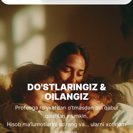
DO'STLARINGIZ &
OILANGIZ
Profeega ro‘yxatdan o‘tmasdan pul qabul
qilishlari mumkin.
Hisob ma’lumotlarini so‘rang va… ularni xotirjam
qoldiring.