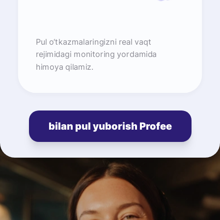
Pul o‘tkazmalaringizni real vaqt
rejimidagi monitoring yordamida
himoya qilamiz.
bilan pul yuborish Profee