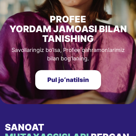
PROFEE
YORDAM JAMOASI BILAN
TANISHING
Savollaringiz bo‘lsa, Profee qahramonlarimiz
bilan bog‘laning.
Pul joʻnatilsin
SANOAT