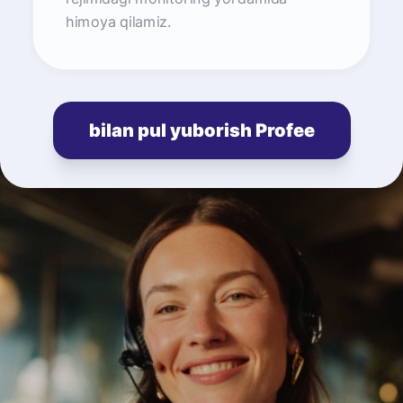
himoya qilamiz.
bilan pul yuborish Profee