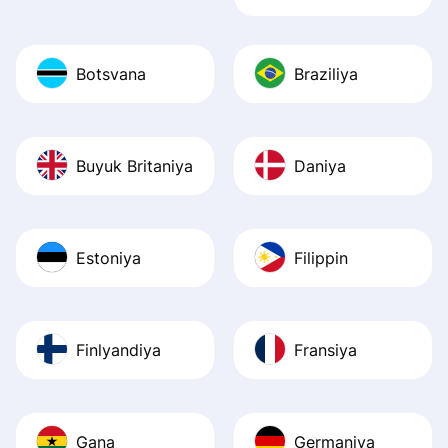
Botsvana
Braziliya
Buyuk Britaniya
Daniya
Estoniya
Filippin
Finlyandiya
Fransiya
Gana
Germaniya