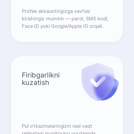
Profee akkauntingizga xavfsiz
kirishingiz mumkin — parol, SMS kodi,
Face ID yoki Google/Apple ID orqali.
Firibgarlikni
kuzatish
Pul o‘tkazmalaringizni real vaqt
rejimidagi monitoring yordamida