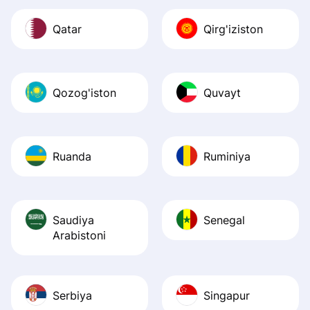
Qatar
Qirg'iziston
Qozog'iston
Quvayt
Ruanda
Ruminiya
Saudiya
Senegal
Arabistoni
Serbiya
Singapur