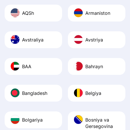
AQSh
Armaniston
Avstraliya
Avstriya
BAA
Bahrayn
Bangladesh
Belgiya
Bolgariya
Bosniya va
Gersegovina