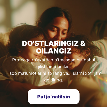
DO'STLARINGIZ &
OILANGIZ
Profeega ro‘yxatdan o‘tmasdan pul qabul
qilishlari mumkin.
Hisob ma’lumotlarini so‘rang va… ularni xotirjam
qoldiring.
Pul joʻnatilsin