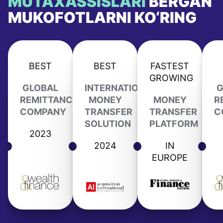
MUTAXASSISLARI
BERGAN
MUKOFOTLARNI KO‘RING
BEST
BEST
FASTEST
GROWING
GLOBAL
INTERNATIONAL
G
REMITTANCE
MONEY
MONEY
R
COMPANY
TRANSFER
TRANSFER
C
SOLUTION
PLATFORM
2023
2024
IN
EUROPE