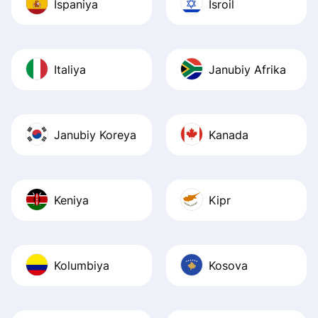
Ispaniya
Isroil
Italiya
Janubiy Afrika
Janubiy Koreya
Kanada
Keniya
Kipr
Kolumbiya
Kosova