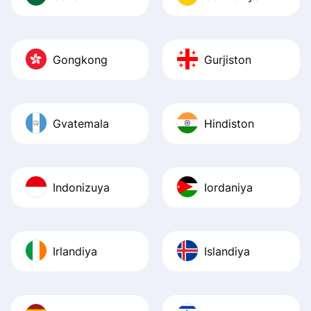
Gongkong
Gurjiston
Gvatemala
Hindiston
Indonizuya
Iordaniya
Irlandiya
Islandiya