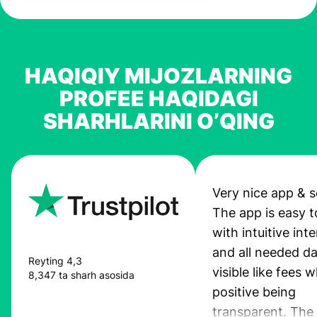
HAQIQIY MIJOZLARNING
PROFEE HAQIDAGI
SHARHLARINI O’QING
Very nice app & s
The app is easy t
with intuitive int
and all needed da
Reyting 4,3
visible like fees w
8,347 ta sharh asosida
positive being
transparent. The