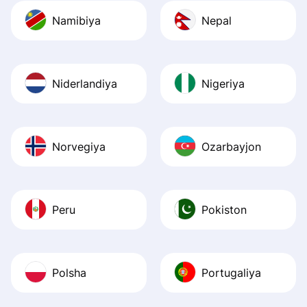
Namibiya
Nepal
Niderlandiya
Nigeriya
Norvegiya
Ozarbayjon
Peru
Pokiston
Polsha
Portugaliya