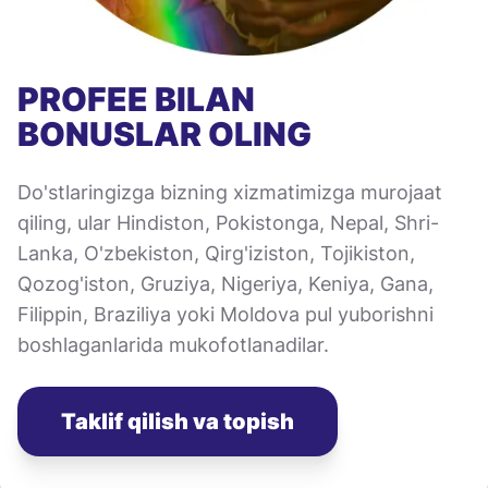
PROFEE BILAN
BONUSLAR OLING
Do'stlaringizga bizning xizmatimizga murojaat
qiling, ular Hindiston, Pokistonga, Nepal, Shri-
Lanka, O'zbekiston, Qirg'iziston, Tojikiston,
Qozog'iston, Gruziya, Nigeriya, Keniya, Gana,
Filippin, Braziliya yoki Moldova pul yuborishni
boshlaganlarida mukofotlanadilar.
Taklif qilish va topish