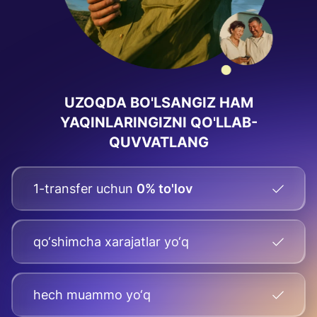
UZOQDA BO'LSANGIZ HAM
YAQINLARINGIZNI QO'LLAB-
QUVVATLANG
1-transfer uchun
0% to'lov
qo‘shimcha xarajatlar yo‘q
hech muammo yo‘q