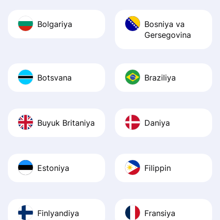
Bolgariya
Bosniya va
Gersegovina
Botsvana
Braziliya
Buyuk Britaniya
Daniya
Estoniya
Filippin
Finlyandiya
Fransiya