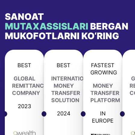
SANOAT
MUTAXASSISLARI
BERGAN
MUKOFOTLARNI KO‘RING
BEST
BEST
FASTEST
GROWING
GLOBAL
INTERNATIONAL
G
REMITTANCE
MONEY
MONEY
R
COMPANY
TRANSFER
TRANSFER
C
SOLUTION
PLATFORM
2023
2024
IN
EUROPE