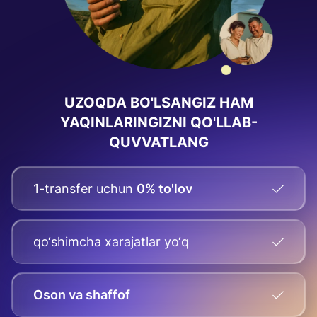
UZOQDA BO'LSANGIZ HAM
YAQINLARINGIZNI QO'LLAB-
QUVVATLANG
1-transfer uchun
0% to'lov
qo‘shimcha xarajatlar yo‘q
Oson va shaffof