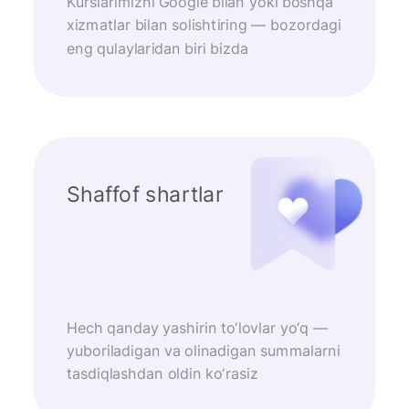
Kurslarimizni Google bilan yoki boshqa
xizmatlar bilan solishtiring — bozordagi
eng qulaylaridan biri bizda
Shaffof shartlar
Hech qanday yashirin to‘lovlar yo‘q —
yuboriladigan va olinadigan summalarni
tasdiqlashdan oldin ko‘rasiz