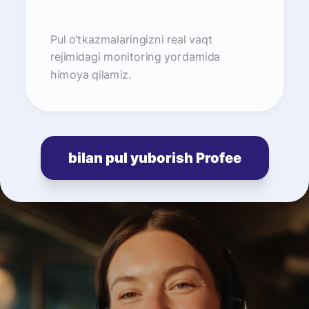
Pul o‘tkazmalaringizni real vaqt
rejimidagi monitoring yordamida
himoya qilamiz.
bilan pul yuborish Profee