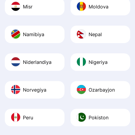
Misr
Moldova
Namibiya
Nepal
Niderlandiya
Nigeriya
Norvegiya
Ozarbayjon
Peru
Pokiston