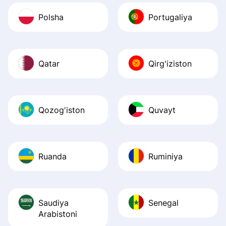
Polsha
Portugaliya
Qatar
Qirg'iziston
Qozog'iston
Quvayt
Ruanda
Ruminiya
Saudiya
Senegal
Arabistoni