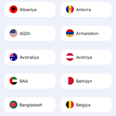
journey was smo
Albaniya
Antorra
Recommend it!
AQSh
Armaniston
Avstraliya
Avstriya
BAA
Bahrayn
Bangladesh
Belgiya