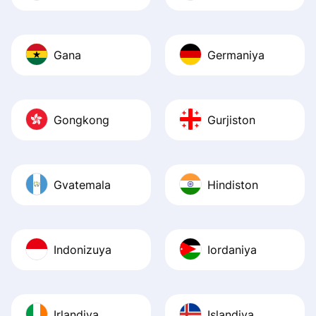
Gana
Germaniya
Gongkong
Gurjiston
Gvatemala
Hindiston
Indonizuya
Iordaniya
Irlandiya
Islandiya