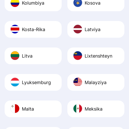
Kolumbiya
Kosova
Kosta-Rika
Latviya
Litva
Lixtenshteyn
Lyuksemburg
Malayziya
Malta
Meksika