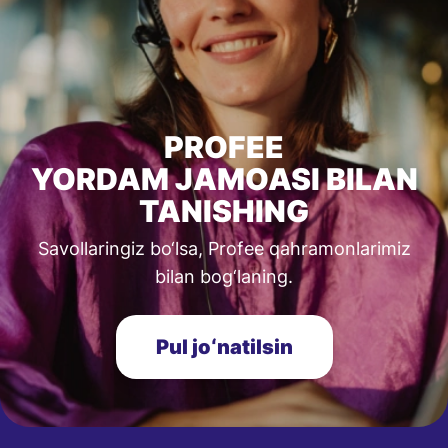
PROFEE
YORDAM JAMOASI BILAN
TANISHING
Savollaringiz bo‘lsa, Profee qahramonlarimiz
bilan bog‘laning.
Pul joʻnatilsin