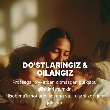
DO'STLARINGIZ &
OILANGIZ
Profeega ro‘yxatdan o‘tmasdan pul qabul
qilishlari mumkin.
Hisob ma’lumotlarini so‘rang va… ularni xotirjam
qoldiring.