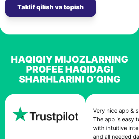
Taklif qilish va topish
HAQIQIY MIJOZLARNING
PROFEE HAQIDAGI
SHARHLARINI O’QING
Very nice app & s
The app is easy t
with intuitive int
and all needed da