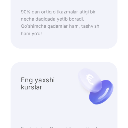
90% dan ortiq o‘tkazmalar atigi bir
necha daqiqada yetib boradi.
Qo‘shimcha qadamlar ham, tashvish
ham yo‘q!
Eng yaxshi
kurslar