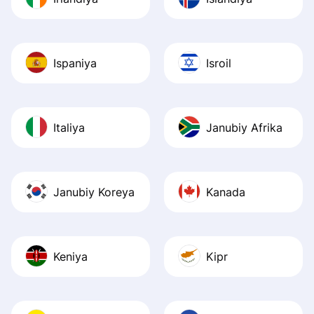
Ispaniya
Isroil
Italiya
Janubiy Afrika
Janubiy Koreya
Kanada
Keniya
Kipr