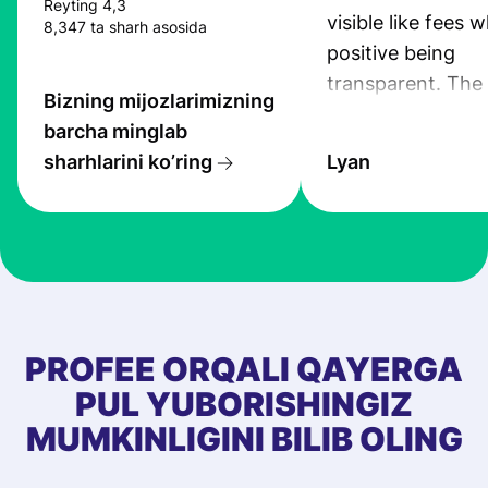
Reyting 4,3
visible like fees w
8,347 ta sharh asosida
positive being
transparent. The
Bizning mijozlarimizning
service is great, l
barcha minglab
transfers are fas
sharhlarini ko’ring
Lyan
the exchange rate
very good! The
customer suppor
at Profee is very 
& responsive. I h
few questions wh
first started usin
PROFEE ORQALI QAYERGA
app, and they we
PUL YUBORISHINGIZ
quick to provide 
MUMKINLIGINI BILIB OLING
and helpful answ
Also, the level u