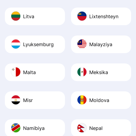
Litva
Lixtenshteyn
Lyuksemburg
Malayziya
Malta
Meksika
Misr
Moldova
Namibiya
Nepal