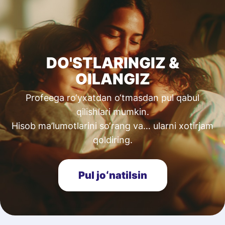
DO'STLARINGIZ &
OILANGIZ
Profeega ro‘yxatdan o‘tmasdan pul qabul
qilishlari mumkin.
Hisob ma’lumotlarini so‘rang va… ularni xotirjam
qoldiring.
Pul joʻnatilsin