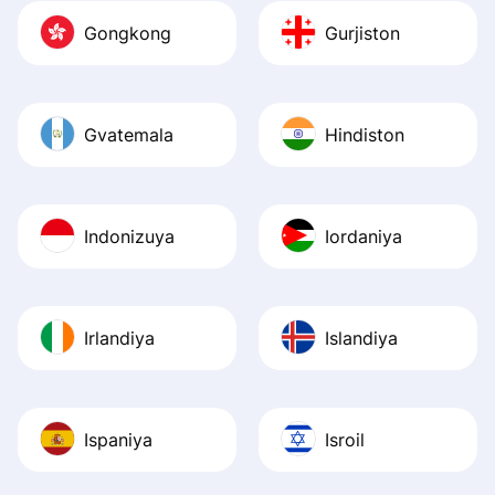
Gongkong
Gurjiston
Gvatemala
Hindiston
Indonizuya
Iordaniya
Irlandiya
Islandiya
Ispaniya
Isroil