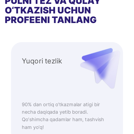
PULNI TEZ VA QULAY
O‘TKAZISH UCHUN
PROFEENI TANLANG
Yuqori tezlik
90% dan ortiq o‘tkazmalar atigi bir
necha daqiqada yetib boradi.
Qo‘shimcha qadamlar ham, tashvish
ham yo‘q!