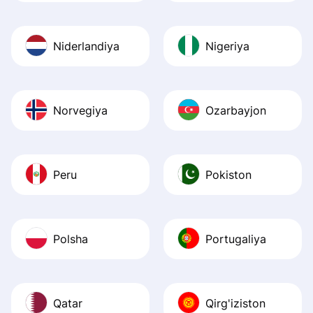
Niderlandiya
Nigeriya
Norvegiya
Ozarbayjon
Peru
Pokiston
Polsha
Portugaliya
Qatar
Qirg'iziston