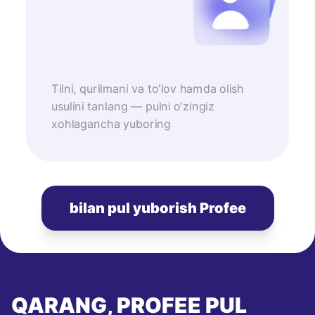
Tilni, qurilmani va to‘lov hamda olish
usulini tanlang — pulni o‘zingiz
xohlagancha yuboring
bilan pul yuborish Profee
QARANG, PROFEE PUL