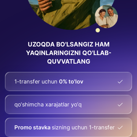
UZOQDA BO'LSANGIZ HAM
YAQINLARINGIZNI QO'LLAB-
QUVVATLANG
1-transfer uchun
0% to'lov
qo‘shimcha xarajatlar yo‘q
Promo stavka
sizning uchun
1-transfer