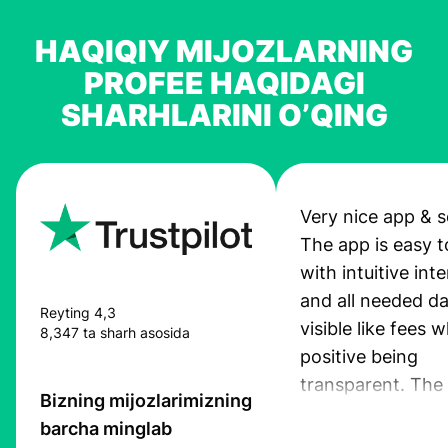
HAQIQIY MIJOZLARNING
PROFEE HAQIDAGI
SHARHLARINI O’QING
Very nice app & s
The app is easy t
with intuitive int
and all needed da
Reyting 4,3
visible like fees w
8,347 ta sharh asosida
positive being
transparent. The
Bizning mijozlarimizning
service is great, l
barcha minglab
transfers are fas