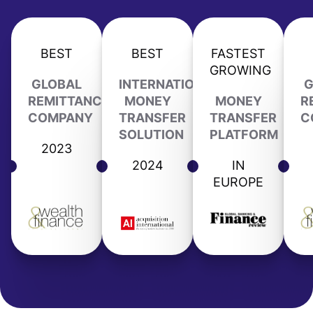
BEST
BEST
FASTEST
GROWING
GLOBAL
INTERNATIONAL
G
REMITTANCE
MONEY
MONEY
R
COMPANY
TRANSFER
TRANSFER
C
SOLUTION
PLATFORM
2023
2024
IN
EUROPE