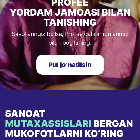
PROFEE
YORDAM JAMOASI BILAN
TANISHING
Savollaringiz bo‘lsa, Profee qahramonlarimiz
bilan bog‘laning.
Pul joʻnatilsin
SANOAT
MUTAXASSISLARI
BERGAN
MUKOFOTLARNI KO‘RING