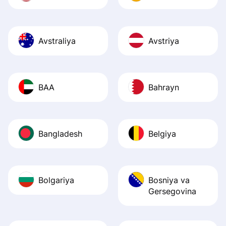
Avstraliya
Avstriya
BAA
Bahrayn
Bangladesh
Belgiya
Bolgariya
Bosniya va
Gersegovina