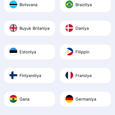
Botsvana
Braziliya
Buyuk Britaniya
Daniya
Estoniya
Filippin
Finlyandiya
Fransiya
Gana
Germaniya