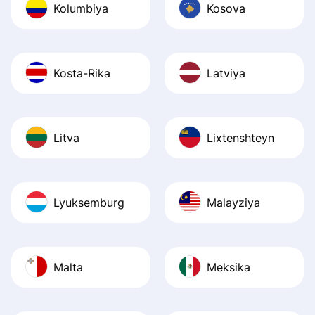
Kolumbiya
Kosova
Kosta-Rika
Latviya
Litva
Lixtenshteyn
Lyuksemburg
Malayziya
Malta
Meksika