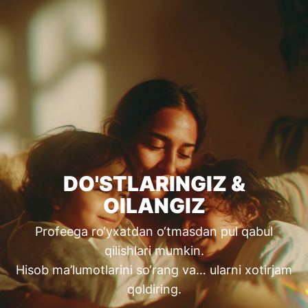
DO'STLARINGIZ &
OILANGIZ
Profeega ro‘yxatdan o‘tmasdan pul qabul
qilishlari mumkin.
Hisob ma’lumotlarini so‘rang va… ularni xotirjam
qoldiring.