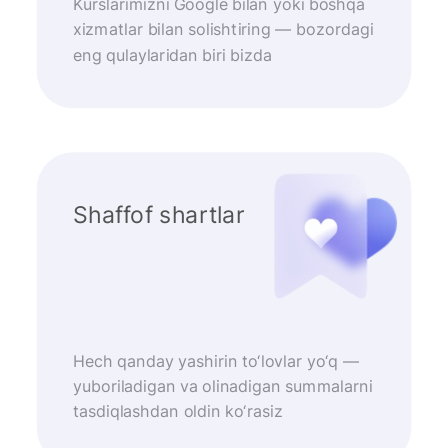
Kurslarimizni Google bilan yoki boshqa
xizmatlar bilan solishtiring — bozordagi
eng qulaylaridan biri bizda
Shaffof shartlar
Hech qanday yashirin to‘lovlar yo‘q —
yuboriladigan va olinadigan summalarni
tasdiqlashdan oldin ko‘rasiz