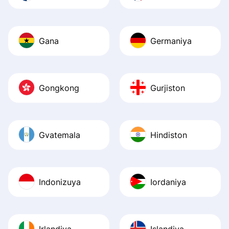
Gana
Germaniya
Gongkong
Gurjiston
Gvatemala
Hindiston
Indonizuya
Iordaniya
Irlandiya
Islandiya