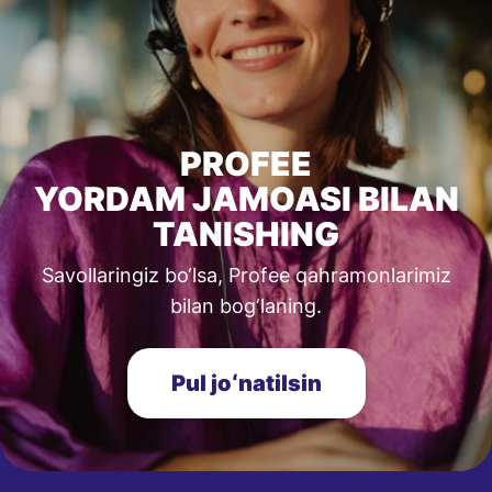
PROFEE
YORDAM JAMOASI BILAN
TANISHING
Savollaringiz bo‘lsa, Profee qahramonlarimiz
bilan bog‘laning.
Pul joʻnatilsin