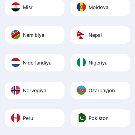
Misr
Moldova
Namibiya
Nepal
Niderlandiya
Nigeriya
Norvegiya
Ozarbayjon
Peru
Pokiston