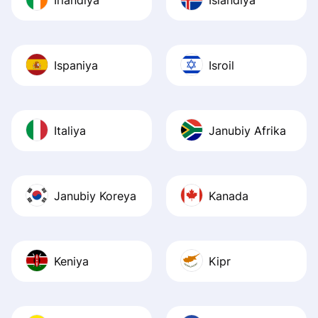
Ispaniya
Isroil
Italiya
Janubiy Afrika
Janubiy Koreya
Kanada
Keniya
Kipr