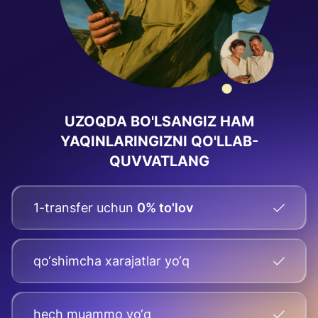
UZOQDA BO'LSANGIZ HAM
YAQINLARINGIZNI QO'LLAB-
QUVVATLANG
1-transfer uchun
0% to'lov
qo‘shimcha xarajatlar yo‘q
hech muammo yo‘q