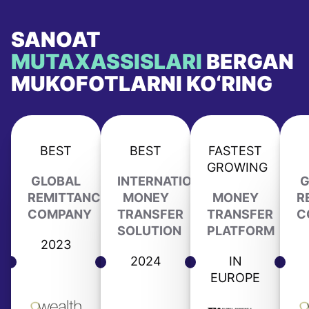
SANOAT
MUTAXASSISLARI
BERGAN
MUKOFOTLARNI KO‘RING
BEST
BEST
FASTEST
GROWING
GLOBAL
INTERNATIONAL
G
REMITTANCE
MONEY
MONEY
R
COMPANY
TRANSFER
TRANSFER
C
SOLUTION
PLATFORM
2023
2024
IN
EUROPE