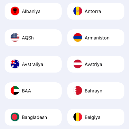
journey was smo
Albaniya
Antorra
Recommend it!
AQSh
Armaniston
Avstraliya
Avstriya
BAA
Bahrayn
Bangladesh
Belgiya