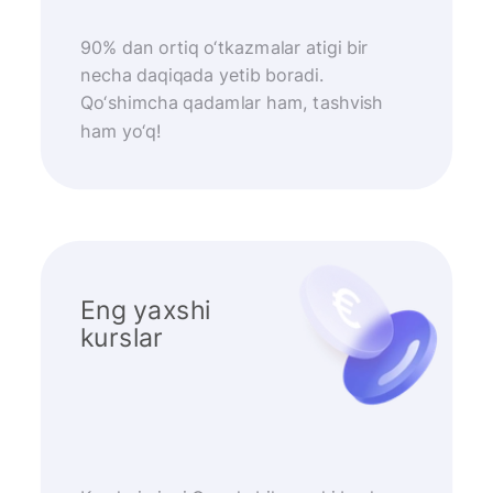
90% dan ortiq o‘tkazmalar atigi bir
necha daqiqada yetib boradi.
Qo‘shimcha qadamlar ham, tashvish
ham yo‘q!
Eng yaxshi
kurslar