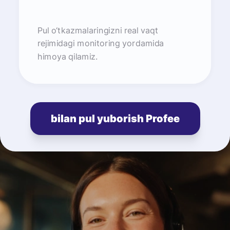
Pul o‘tkazmalaringizni real vaqt
rejimidagi monitoring yordamida
himoya qilamiz.
bilan pul yuborish Profee