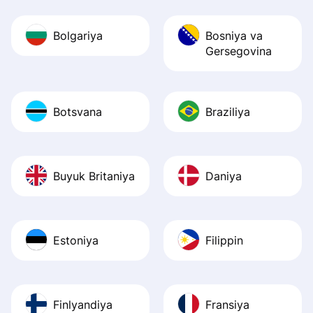
Bolgariya
Bosniya va
Gersegovina
Botsvana
Braziliya
Buyuk Britaniya
Daniya
Estoniya
Filippin
Finlyandiya
Fransiya