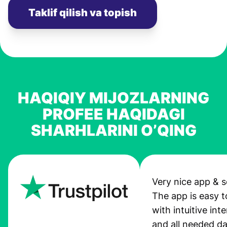
Taklif qilish va topish
HAQIQIY MIJOZLARNING
PROFEE HAQIDAGI
SHARHLARINI O’QING
Very nice app & s
The app is easy t
with intuitive int
and all needed da