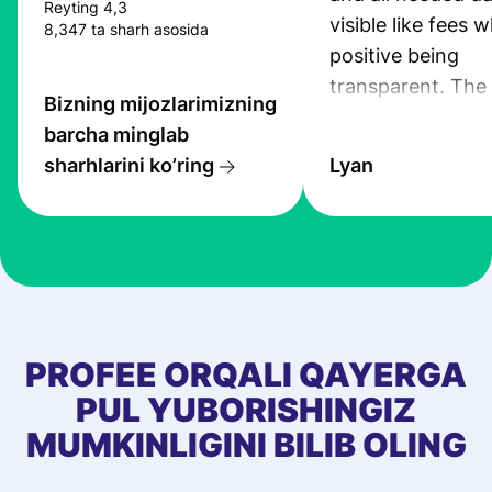
Reyting 4,3
visible like fees w
8,347 ta sharh asosida
positive being
transparent. The
Bizning mijozlarimizning
service is great, l
barcha minglab
transfers are fas
sharhlarini ko’ring
Lyan
the exchange rate
very good! The
customer suppor
at Profee is very 
& responsive. I h
few questions wh
first started usin
PROFEE ORQALI QAYERGA
app, and they we
PUL YUBORISHINGIZ
quick to provide 
MUMKINLIGINI BILIB OLING
and helpful answ
Also, the level u