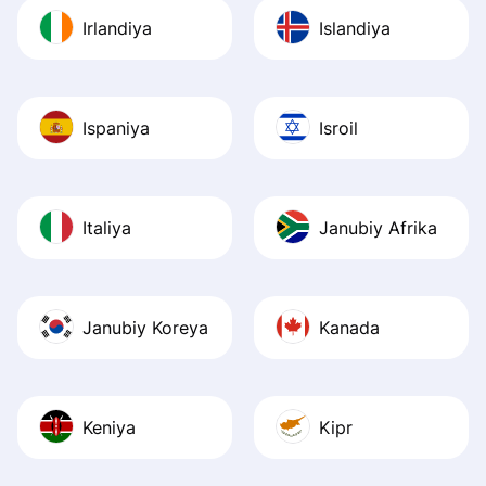
Irlandiya
Islandiya
Ispaniya
Isroil
Italiya
Janubiy Afrika
Janubiy Koreya
Kanada
Keniya
Kipr