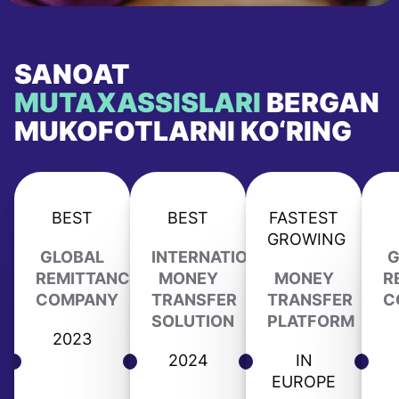
SANOAT
MUTAXASSISLARI
BERGAN
MUKOFOTLARNI KO‘RING
BEST
BEST
FASTEST
GROWING
GLOBAL
INTERNATIONAL
G
REMITTANCE
MONEY
MONEY
R
COMPANY
TRANSFER
TRANSFER
C
SOLUTION
PLATFORM
2023
2024
IN
EUROPE