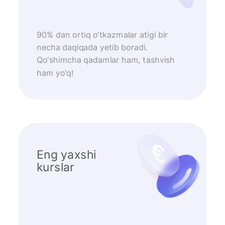
90% dan ortiq o‘tkazmalar atigi bir
necha daqiqada yetib boradi.
Qo‘shimcha qadamlar ham, tashvish
ham yo‘q!
Eng yaxshi
kurslar