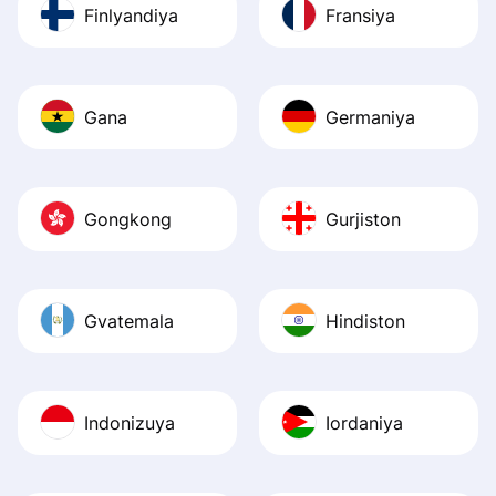
Finlyandiya
Fransiya
Gana
Germaniya
Gongkong
Gurjiston
Gvatemala
Hindiston
Indonizuya
Iordaniya