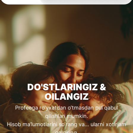
DO'STLARINGIZ &
OILANGIZ
Profeega ro‘yxatdan o‘tmasdan pul qabul
qilishlari mumkin.
Hisob ma’lumotlarini so‘rang va… ularni xotirjam
qoldiring.