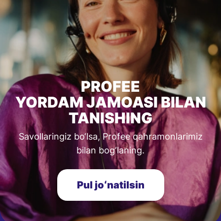
PROFEE
YORDAM JAMOASI BILAN
TANISHING
Savollaringiz bo‘lsa, Profee qahramonlarimiz
bilan bog‘laning.
Pul joʻnatilsin