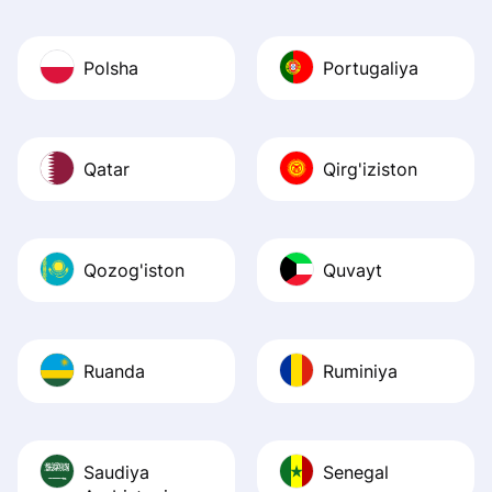
Polsha
Portugaliya
Qatar
Qirg'iziston
Qozog'iston
Quvayt
Ruanda
Ruminiya
Saudiya
Senegal