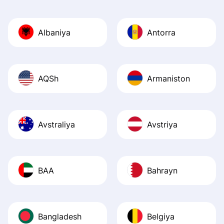
Also, the level u
journey was smo
Albaniya
Antorra
Recommend it!
AQSh
Armaniston
Avstraliya
Avstriya
BAA
Bahrayn
Bangladesh
Belgiya