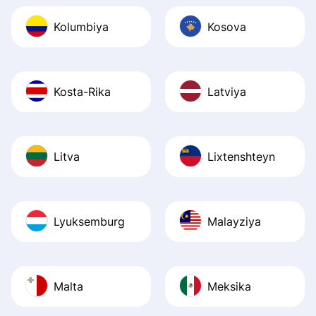
Kolumbiya
Kosova
Kosta-Rika
Latviya
Litva
Lixtenshteyn
Lyuksemburg
Malayziya
Malta
Meksika