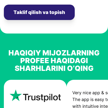
Taklif qilish va topish
HAQIQIY MIJOZLARNING
PROFEE HAQIDAGI
SHARHLARINI O’QING
Very nice app & s
The app is easy t
with intuitive int