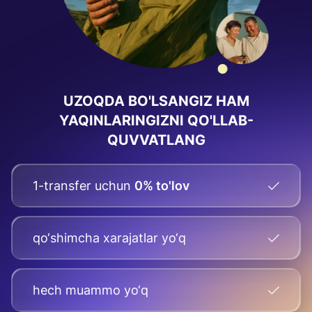
UZOQDA BO'LSANGIZ HAM
YAQINLARINGIZNI QO'LLAB-
QUVVATLANG
1-transfer uchun
0% to'lov
qo‘shimcha xarajatlar yo‘q
hech muammo yo‘q