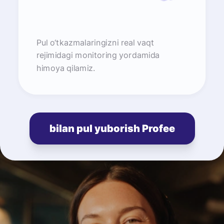
Pul o‘tkazmalaringizni real vaqt
rejimidagi monitoring yordamida
himoya qilamiz.
bilan pul yuborish Profee