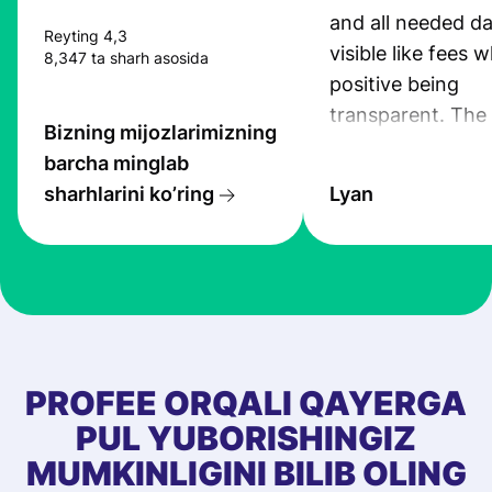
and all needed da
Reyting 4,3
visible like fees w
8,347 ta sharh asosida
positive being
transparent. The
Bizning mijozlarimizning
service is great, l
barcha minglab
transfers are fas
sharhlarini ko’ring
Lyan
the exchange rate
very good! The
customer suppor
at Profee is very 
& responsive. I h
few questions wh
first started usin
PROFEE ORQALI QAYERGA
app, and they we
PUL YUBORISHINGIZ
quick to provide 
MUMKINLIGINI BILIB OLING
and helpful answ