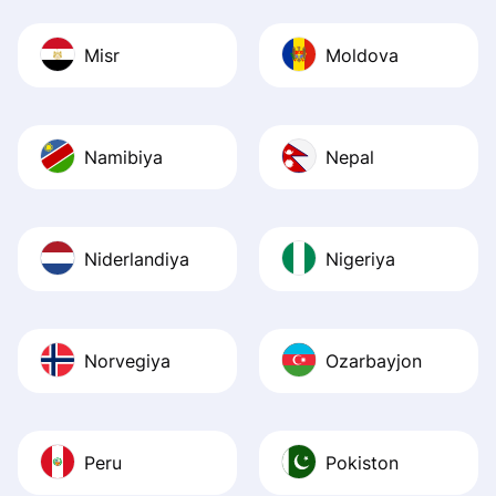
Misr
Moldova
Namibiya
Nepal
Niderlandiya
Nigeriya
Norvegiya
Ozarbayjon
Peru
Pokiston