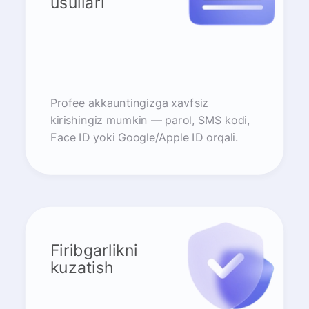
usullari
Profee akkauntingizga xavfsiz
kirishingiz mumkin — parol, SMS kodi,
Face ID yoki Google/Apple ID orqali.
Firibgarlikni
kuzatish