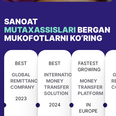
SANOAT
MUTAXASSISLARI
BERGAN
MUKOFOTLARNI KO‘RING
BEST
BEST
FASTEST
GROWING
GLOBAL
INTERNATIONAL
G
REMITTANCE
MONEY
MONEY
R
COMPANY
TRANSFER
TRANSFER
C
SOLUTION
PLATFORM
2023
2024
IN
EUROPE