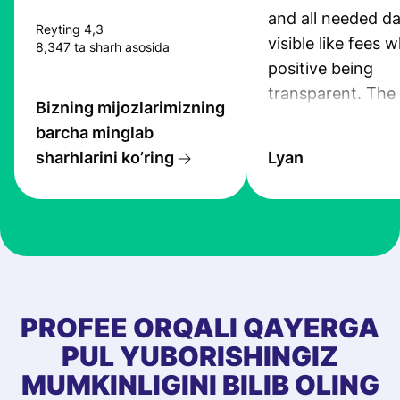
and all needed da
Reyting 4,3
visible like fees w
8,347 ta sharh asosida
positive being
transparent. The
Bizning mijozlarimizning
service is great, l
barcha minglab
transfers are fas
sharhlarini ko’ring
Lyan
the exchange rate
very good! The
customer suppor
at Profee is very 
& responsive. I h
few questions wh
first started usin
PROFEE ORQALI QAYERGA
app, and they we
PUL YUBORISHINGIZ
quick to provide 
MUMKINLIGINI BILIB OLING
and helpful answ