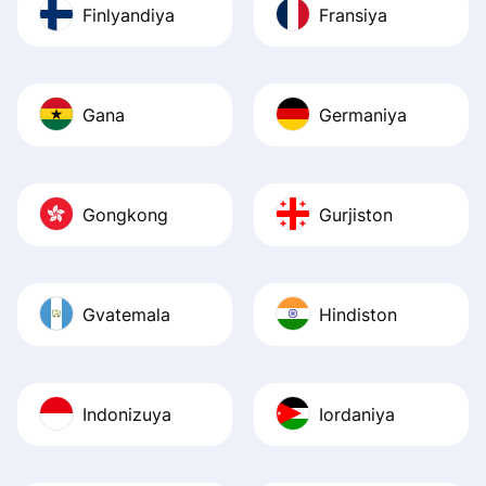
Finlyandiya
Fransiya
Gana
Germaniya
Gongkong
Gurjiston
Gvatemala
Hindiston
Indonizuya
Iordaniya