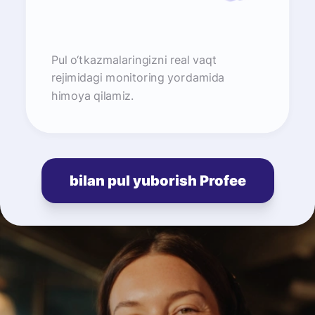
Pul o‘tkazmalaringizni real vaqt
rejimidagi monitoring yordamida
himoya qilamiz.
bilan pul yuborish Profee