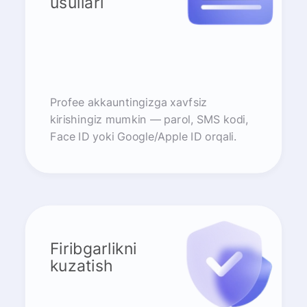
usullari
Profee akkauntingizga xavfsiz
kirishingiz mumkin — parol, SMS kodi,
Face ID yoki Google/Apple ID orqali.
Firibgarlikni
kuzatish