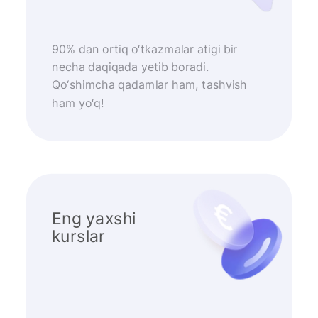
90% dan ortiq o‘tkazmalar atigi bir
necha daqiqada yetib boradi.
Qo‘shimcha qadamlar ham, tashvish
ham yo‘q!
Eng yaxshi
kurslar