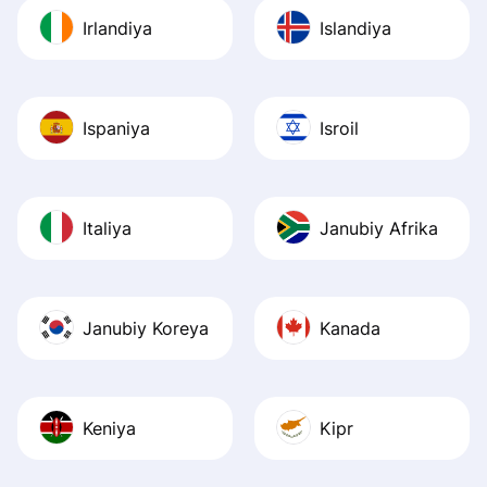
Irlandiya
Islandiya
Ispaniya
Isroil
Italiya
Janubiy Afrika
Janubiy Koreya
Kanada
Keniya
Kipr