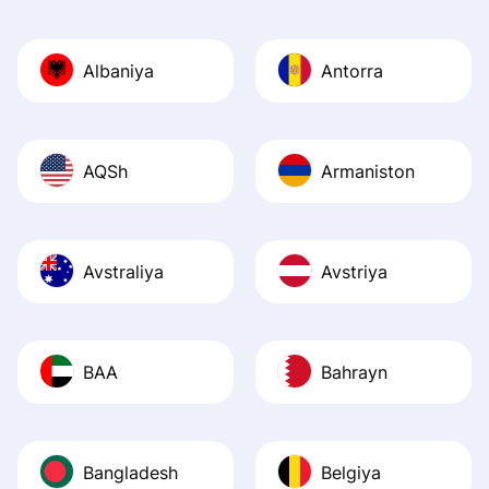
Also, the level u
journey was smo
Albaniya
Antorra
Recommend it!
AQSh
Armaniston
Avstraliya
Avstriya
BAA
Bahrayn
Bangladesh
Belgiya