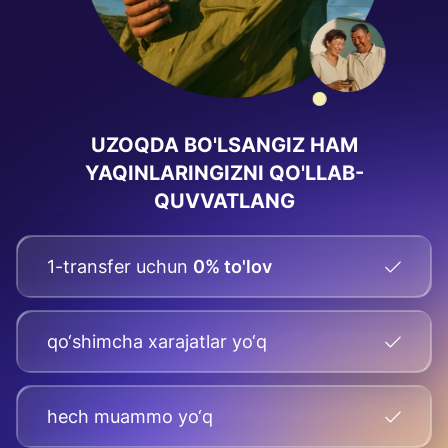
UZOQDA BO'LSANGIZ HAM
YAQINLARINGIZNI QO'LLAB-
QUVVATLANG
1-transfer uchun
0% to'lov
qo‘shimcha xarajatlar yo‘q
hech muammo yo‘q