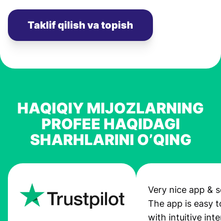
Taklif qilish va topish
HAQIQIY MIJOZLARNING
PROFEE HAQIDAGI
SHARHLARINI O’QING
Very nice app & s
The app is easy t
with intuitive int