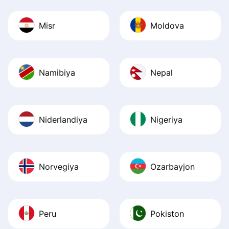
Misr
Moldova
Namibiya
Nepal
Niderlandiya
Nigeriya
Norvegiya
Ozarbayjon
Peru
Pokiston