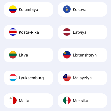
Kolumbiya
Kosova
Kosta-Rika
Latviya
Litva
Lixtenshteyn
Lyuksemburg
Malayziya
Malta
Meksika