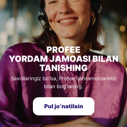
PROFEE
YORDAM JAMOASI BILAN
TANISHING
Savollaringiz bo‘lsa, Profee qahramonlarimiz
bilan bog‘laning.
Pul joʻnatilsin