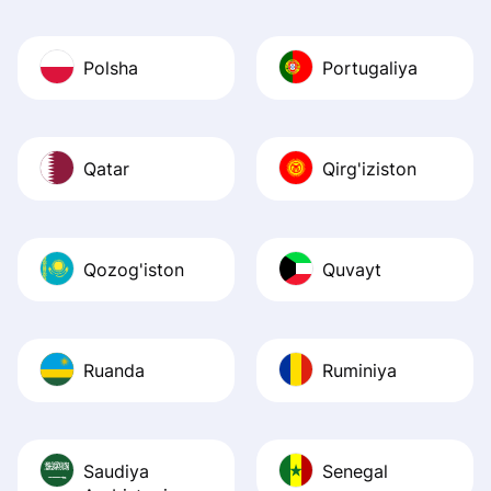
Polsha
Portugaliya
Qatar
Qirg'iziston
Qozog'iston
Quvayt
Ruanda
Ruminiya
Saudiya
Senegal