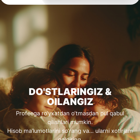
DO'STLARINGIZ &
OILANGIZ
Profeega ro‘yxatdan o‘tmasdan pul qabul
qilishlari mumkin.
Hisob ma’lumotlarini so‘rang va… ularni xotirjam
qoldiring.