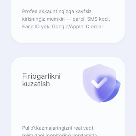
Profee akkauntingizga xavfsiz
kirishingiz mumkin — parol, SMS kodi,
Face ID yoki Google/Apple ID orqali.
Firibgarlikni
kuzatish
Pul o‘tkazmalaringizni real vaqt
rejimidagi monitoring yordamida