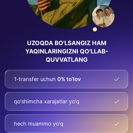
UZOQDA BO'LSANGIZ HAM
YAQINLARINGIZNI QO'LLAB-
QUVVATLANG
1-transfer uchun
0% to'lov
qo‘shimcha xarajatlar yo‘q
hech muammo yo‘q