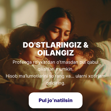
DO'STLARINGIZ &
OILANGIZ
Profeega ro‘yxatdan o‘tmasdan pul qabul
qilishlari mumkin.
Hisob ma’lumotlarini so‘rang va… ularni xotirjam
qoldiring.
Pul joʻnatilsin