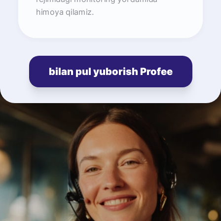
himoya qilamiz.
bilan pul yuborish Profee