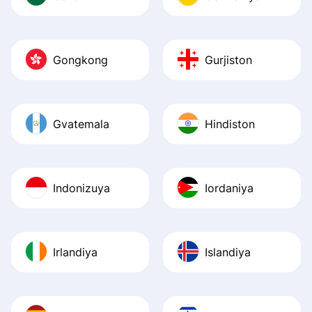
Gongkong
Gurjiston
Gvatemala
Hindiston
Indonizuya
Iordaniya
Irlandiya
Islandiya