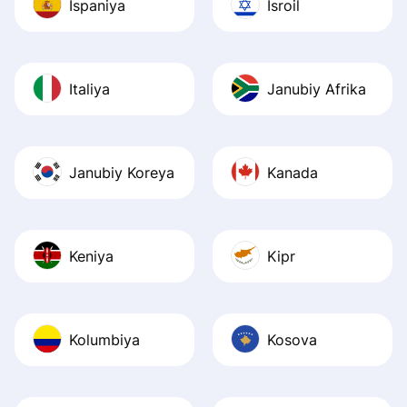
Ispaniya
Isroil
Italiya
Janubiy Afrika
Janubiy Koreya
Kanada
Keniya
Kipr
Kolumbiya
Kosova