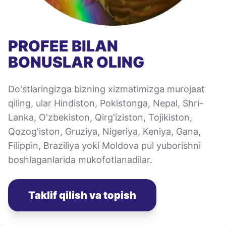
PROFEE BILAN
BONUSLAR OLING
Do'stlaringizga bizning xizmatimizga murojaat
qiling, ular Hindiston, Pokistonga, Nepal, Shri-
Lanka, O'zbekiston, Qirg'iziston, Tojikiston,
Qozog'iston, Gruziya, Nigeriya, Keniya, Gana,
Filippin, Braziliya yoki Moldova pul yuborishni
boshlaganlarida mukofotlanadilar.
Taklif qilish va topish