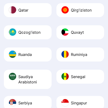
Qatar
Qirg'iziston
Qozog'iston
Quvayt
Ruanda
Ruminiya
Saudiya
Senegal
Arabistoni
Serbiya
Singapur