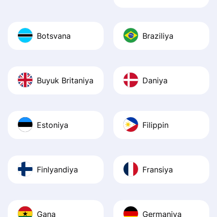
Botsvana
Braziliya
Buyuk Britaniya
Daniya
Estoniya
Filippin
Finlyandiya
Fransiya
Gana
Germaniya