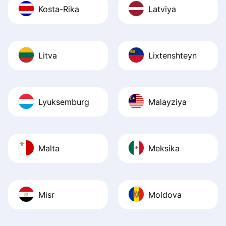
Kosta-Rika
Latviya
Litva
Lixtenshteyn
Lyuksemburg
Malayziya
Malta
Meksika
Misr
Moldova