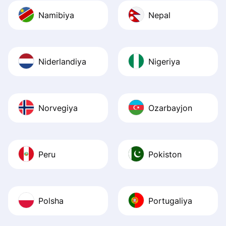
Namibiya
Nepal
Niderlandiya
Nigeriya
Norvegiya
Ozarbayjon
Peru
Pokiston
Polsha
Portugaliya