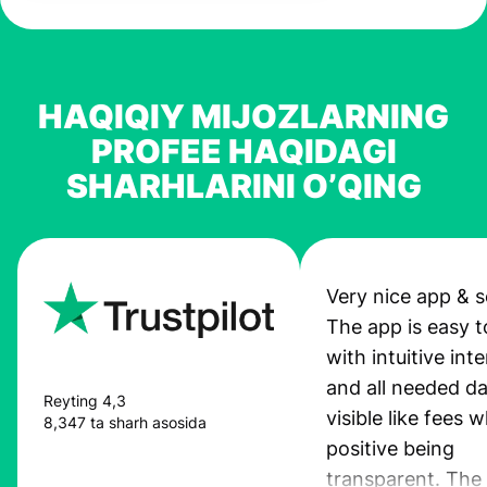
HAQIQIY MIJOZLARNING
PROFEE HAQIDAGI
SHARHLARINI O’QING
Very nice app & s
The app is easy t
with intuitive int
and all needed da
Reyting 4,3
visible like fees w
8,347 ta sharh asosida
positive being
transparent. The