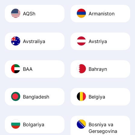
AQSh
Armaniston
Avstraliya
Avstriya
BAA
Bahrayn
Bangladesh
Belgiya
Bolgariya
Bosniya va
Gersegovina