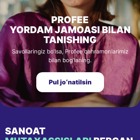
PROFEE
YORDAM JAMOASI BILAN
TANISHING
Savollaringiz bo‘lsa, Profee qahramonlarimiz
bilan bog‘laning.
Pul joʻnatilsin
SANOAT