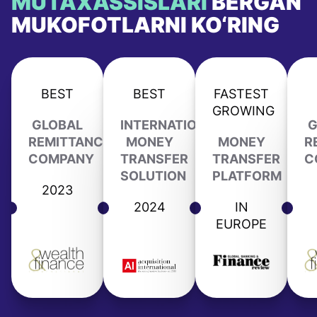
MUTAXASSISLARI
BERGAN
MUKOFOTLARNI KO‘RING
BEST
BEST
FASTEST
GROWING
GLOBAL
INTERNATIONAL
G
REMITTANCE
MONEY
MONEY
R
COMPANY
TRANSFER
TRANSFER
C
SOLUTION
PLATFORM
2023
2024
IN
EUROPE