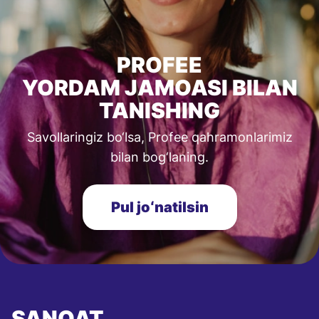
PROFEE
YORDAM JAMOASI BILAN
TANISHING
Savollaringiz bo‘lsa, Profee qahramonlarimiz
bilan bog‘laning.
Pul joʻnatilsin
SANOAT