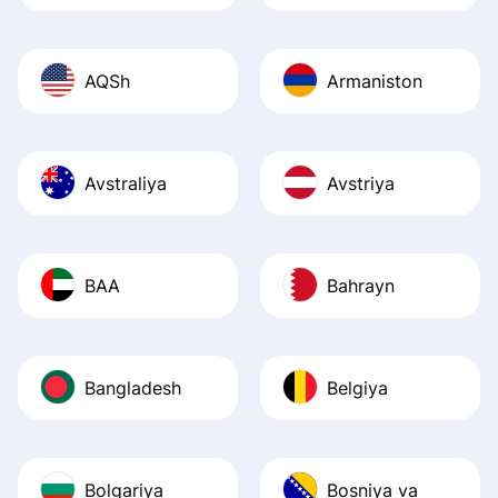
AQSh
Armaniston
Avstraliya
Avstriya
BAA
Bahrayn
Bangladesh
Belgiya
Bolgariya
Bosniya va