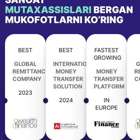
MUTAXASSISLARI
BERGAN
MUKOFOTLARNI KO‘RING
BEST
BEST
FASTEST
GROWING
GLOBAL
INTERNATIONAL
G
REMITTANCE
MONEY
MONEY
R
COMPANY
TRANSFER
TRANSFER
C
SOLUTION
PLATFORM
2023
2024
IN
EUROPE