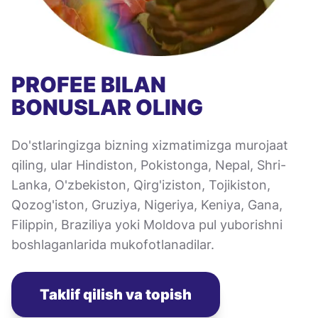
PROFEE BILAN
BONUSLAR OLING
Do'stlaringizga bizning xizmatimizga murojaat
qiling, ular Hindiston, Pokistonga, Nepal, Shri-
Lanka, O'zbekiston, Qirg'iziston, Tojikiston,
Qozog'iston, Gruziya, Nigeriya, Keniya, Gana,
Filippin, Braziliya yoki Moldova pul yuborishni
boshlaganlarida mukofotlanadilar.
Taklif qilish va topish