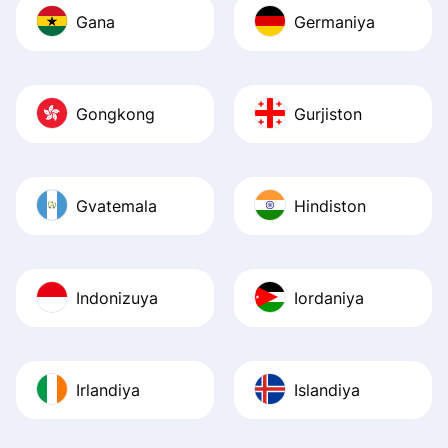
Gana
Germaniya
Gongkong
Gurjiston
Gvatemala
Hindiston
Indonizuya
Iordaniya
Irlandiya
Islandiya