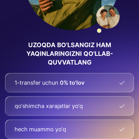
UZOQDA BO'LSANGIZ HAM
YAQINLARINGIZNI QO'LLAB-
QUVVATLANG
1-transfer uchun
0% to'lov
qo‘shimcha xarajatlar yo‘q
hech muammo yo‘q