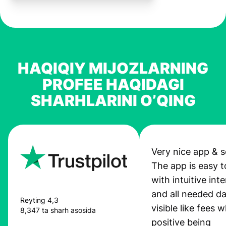
HAQIQIY MIJOZLARNING
PROFEE HAQIDAGI
SHARHLARINI O’QING
Very nice app & s
The app is easy t
with intuitive int
and all needed da
Reyting 4,3
visible like fees w
8,347 ta sharh asosida
positive being