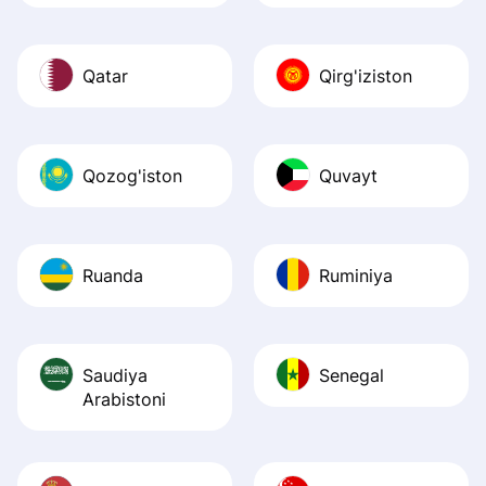
Qatar
Qirg'iziston
Qozog'iston
Quvayt
Ruanda
Ruminiya
Saudiya
Senegal
Arabistoni