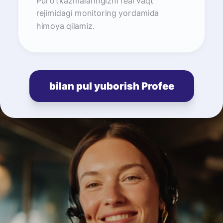
Pul o‘tkazmalaringizni real vaqt
rejimidagi monitoring yordamida
himoya qilamiz.
bilan pul yuborish Profee