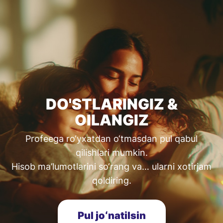
DO'STLARINGIZ &
OILANGIZ
Profeega ro‘yxatdan o‘tmasdan pul qabul
qilishlari mumkin.
Hisob ma’lumotlarini so‘rang va… ularni xotirjam
qoldiring.
Pul joʻnatilsin