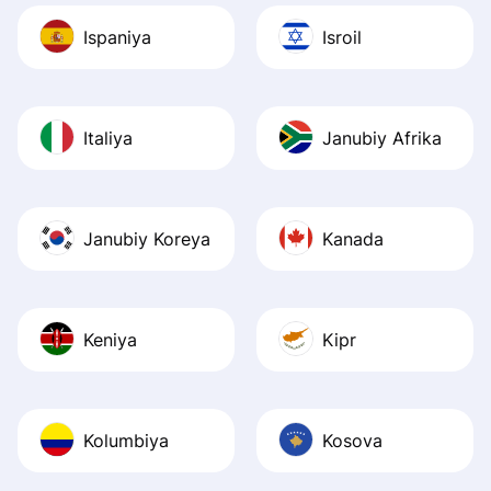
Ispaniya
Isroil
Italiya
Janubiy Afrika
Janubiy Koreya
Kanada
Keniya
Kipr
Kolumbiya
Kosova