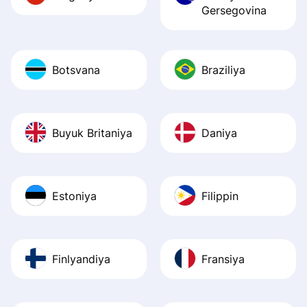
Gersegovina
Botsvana
Braziliya
Buyuk Britaniya
Daniya
Estoniya
Filippin
Finlyandiya
Fransiya