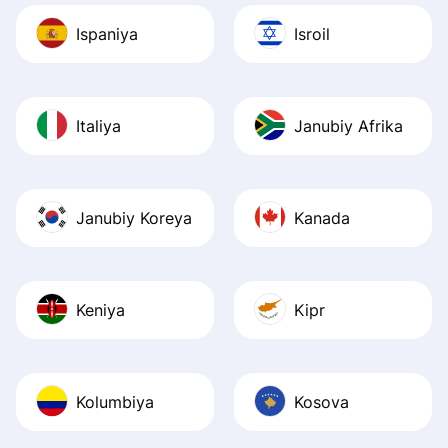
Ispaniya
Isroil
Italiya
Janubiy Afrika
Janubiy Koreya
Kanada
Keniya
Kipr
Kolumbiya
Kosova