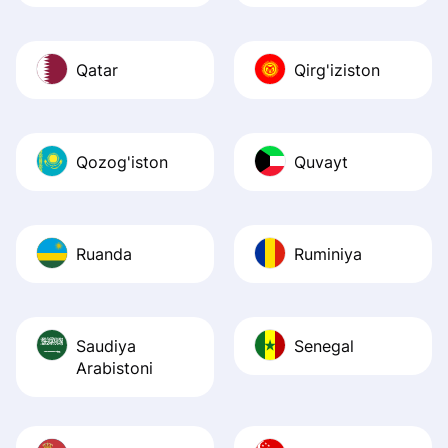
Qatar
Qirg'iziston
Qozog'iston
Quvayt
Ruanda
Ruminiya
Saudiya
Senegal
Arabistoni