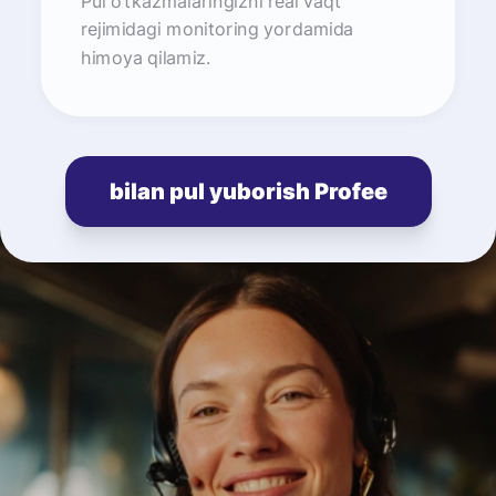
Pul o‘tkazmalaringizni real vaqt
rejimidagi monitoring yordamida
himoya qilamiz.
bilan pul yuborish Profee