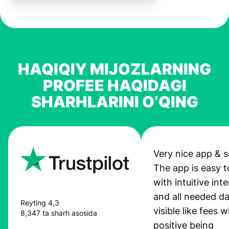
HAQIQIY MIJOZLARNING
PROFEE HAQIDAGI
SHARHLARINI O’QING
Very nice app & s
The app is easy t
with intuitive int
and all needed da
Reyting 4,3
visible like fees w
8,347 ta sharh asosida
positive being