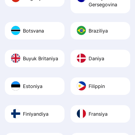
Gersegovina
Botsvana
Braziliya
Buyuk Britaniya
Daniya
Estoniya
Filippin
Finlyandiya
Fransiya