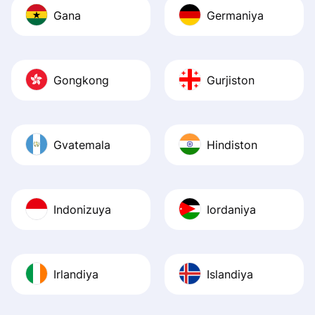
Gana
Germaniya
Gongkong
Gurjiston
Gvatemala
Hindiston
Indonizuya
Iordaniya
Irlandiya
Islandiya