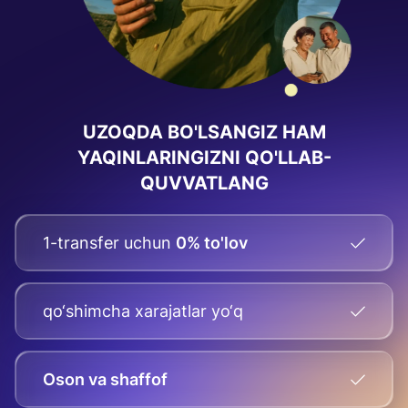
UZOQDA BO'LSANGIZ HAM
YAQINLARINGIZNI QO'LLAB-
QUVVATLANG
1-transfer uchun
0% to'lov
qo‘shimcha xarajatlar yo‘q
Oson va shaffof