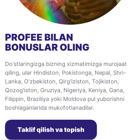
PROFEE BILAN
BONUSLAR OLING
Do'stlaringizga bizning xizmatimizga murojaat
qiling, ular Hindiston, Pokistonga, Nepal, Shri-
Lanka, O'zbekiston, Qirg'iziston, Tojikiston,
Qozog'iston, Gruziya, Nigeriya, Keniya, Gana,
Filippin, Braziliya yoki Moldova pul yuborishni
boshlaganlarida mukofotlanadilar.
Taklif qilish va topish