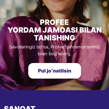
PROFEE
YORDAM JAMOASI BILAN
TANISHING
Savollaringiz bo‘lsa, Profee qahramonlarimiz
bilan bog‘laning.
Pul joʻnatilsin
SANOAT