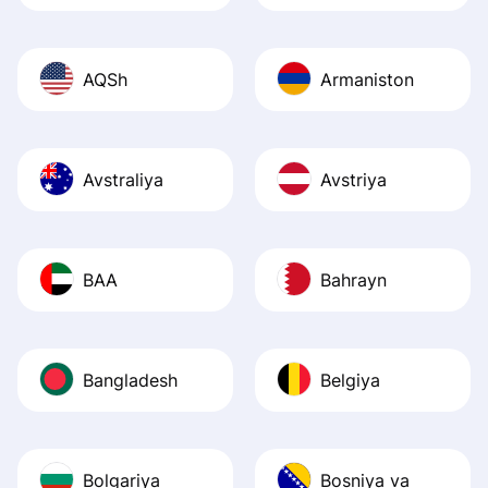
AQSh
Armaniston
Avstraliya
Avstriya
BAA
Bahrayn
Bangladesh
Belgiya
Bolgariya
Bosniya va