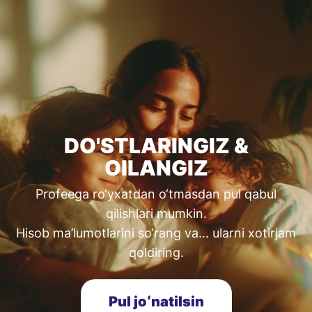
DO'STLARINGIZ &
OILANGIZ
Profeega ro‘yxatdan o‘tmasdan pul qabul
qilishlari mumkin.
Hisob ma’lumotlarini so‘rang va… ularni xotirjam
qoldiring.
Pul joʻnatilsin