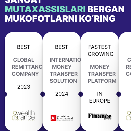
MUTAXASSISLARI
BERGAN
MUKOFOTLARNI KO‘RING
BEST
BEST
FASTEST
GROWING
GLOBAL
INTERNATIONAL
G
REMITTANCE
MONEY
MONEY
R
COMPANY
TRANSFER
TRANSFER
C
SOLUTION
PLATFORM
2023
2024
IN
EUROPE