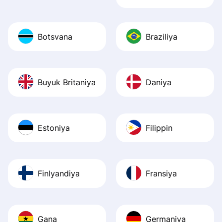
Botsvana
Braziliya
Buyuk Britaniya
Daniya
Estoniya
Filippin
Finlyandiya
Fransiya
Gana
Germaniya