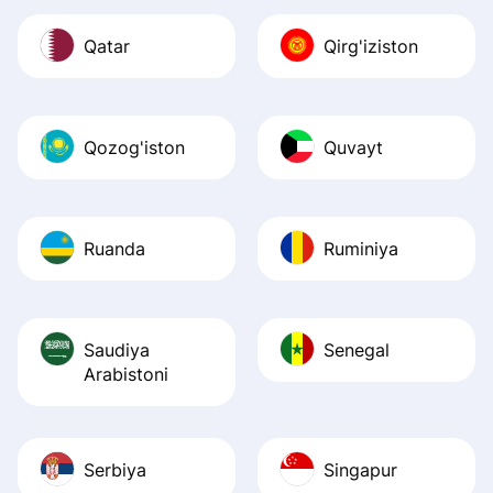
Qatar
Qirg'iziston
Qozog'iston
Quvayt
Ruanda
Ruminiya
Saudiya
Senegal
Arabistoni
Serbiya
Singapur