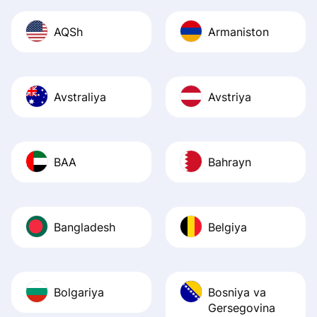
AQSh
Armaniston
Avstraliya
Avstriya
BAA
Bahrayn
Bangladesh
Belgiya
Bolgariya
Bosniya va
Gersegovina