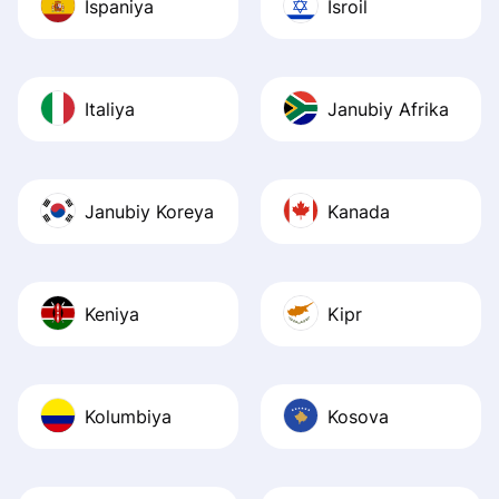
Ispaniya
Isroil
Italiya
Janubiy Afrika
Janubiy Koreya
Kanada
Keniya
Kipr
Kolumbiya
Kosova