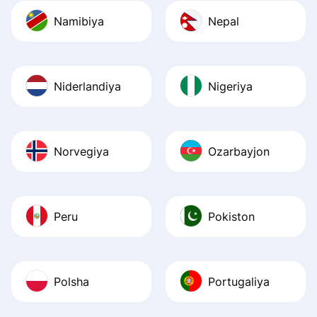
Namibiya
Nepal
Niderlandiya
Nigeriya
Norvegiya
Ozarbayjon
Peru
Pokiston
Polsha
Portugaliya