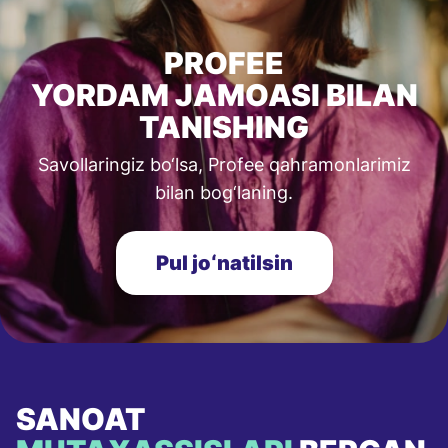
PROFEE
YORDAM JAMOASI BILAN
TANISHING
Savollaringiz bo‘lsa, Profee qahramonlarimiz
bilan bog‘laning.
Pul joʻnatilsin
SANOAT