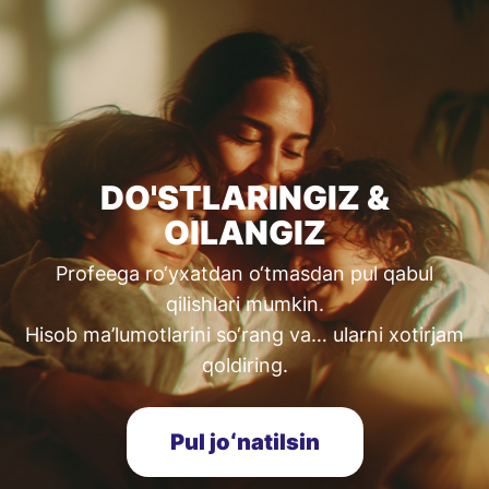
DO'STLARINGIZ &
OILANGIZ
Profeega ro‘yxatdan o‘tmasdan pul qabul
qilishlari mumkin.
Hisob ma’lumotlarini so‘rang va… ularni xotirjam
qoldiring.
Pul joʻnatilsin