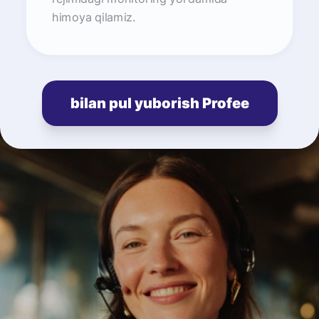
himoya qilamiz.
bilan pul yuborish Profee