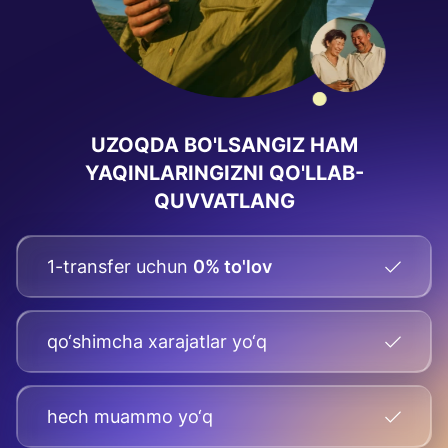
UZOQDA BO'LSANGIZ HAM
YAQINLARINGIZNI QO'LLAB-
QUVVATLANG
1-transfer uchun
0% to'lov
qo‘shimcha xarajatlar yo‘q
hech muammo yo‘q