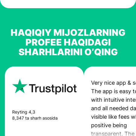
HAQIQIY MIJOZLARNING
PROFEE HAQIDAGI
SHARHLARINI O’QING
Very nice app & s
The app is easy t
with intuitive int
and all needed da
Reyting 4,3
visible like fees w
8,347 ta sharh asosida
positive being
transparent. The