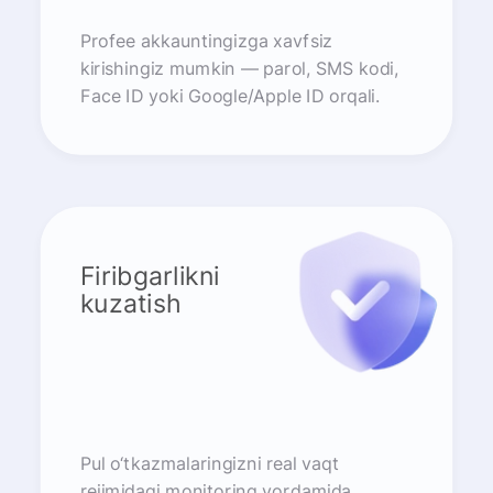
Profee akkauntingizga xavfsiz
kirishingiz mumkin — parol, SMS kodi,
Face ID yoki Google/Apple ID orqali.
Firibgarlikni
kuzatish
Pul o‘tkazmalaringizni real vaqt
rejimidagi monitoring yordamida