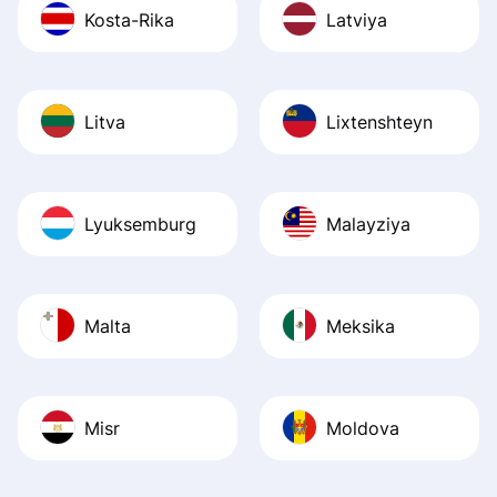
Kosta-Rika
Latviya
Litva
Lixtenshteyn
Lyuksemburg
Malayziya
Malta
Meksika
Misr
Moldova