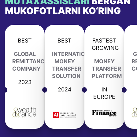
MUTAXASSISLARI
BERGAN
MUKOFOTLARNI KO‘RING
BEST
BEST
FASTEST
GROWING
GLOBAL
INTERNATIONAL
G
REMITTANCE
MONEY
MONEY
R
COMPANY
TRANSFER
TRANSFER
C
SOLUTION
PLATFORM
2023
2024
IN
EUROPE