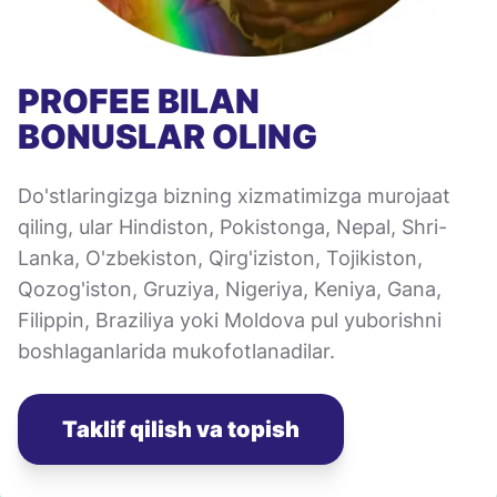
PROFEE BILAN
BONUSLAR OLING
Do'stlaringizga bizning xizmatimizga murojaat
qiling, ular Hindiston, Pokistonga, Nepal, Shri-
Lanka, O'zbekiston, Qirg'iziston, Tojikiston,
Qozog'iston, Gruziya, Nigeriya, Keniya, Gana,
Filippin, Braziliya yoki Moldova pul yuborishni
boshlaganlarida mukofotlanadilar.
Taklif qilish va topish