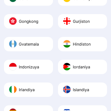
Gongkong
Gurjiston
Gvatemala
Hindiston
Indonizuya
Iordaniya
Irlandiya
Islandiya