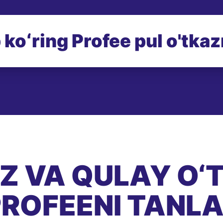
 koʻring Profee pul o'tka
EZ VA QULAY O‘
ROFEENI TANL