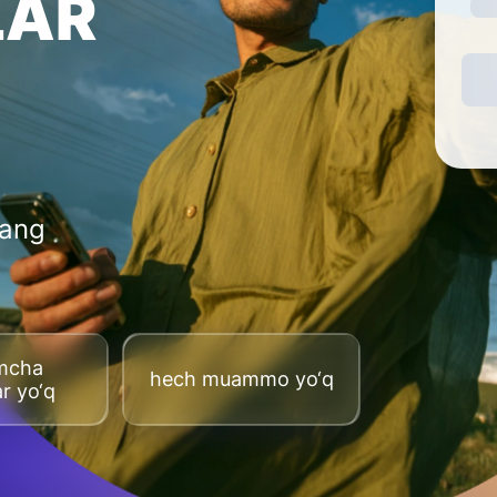
LAR
lang
imcha
hech muammo yo‘q
ar yo‘q