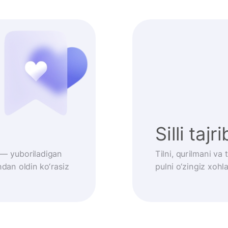
Silli tajr
 — yuboriladigan
Tilni, qurilmani va
dan oldin ko‘rasiz
pulni o‘zingiz xoh