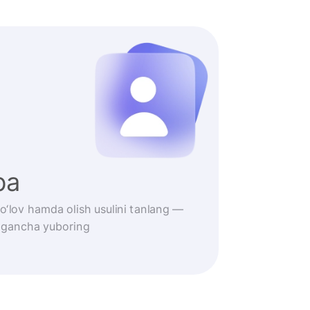
iba
 to‘lov hamda olish usulini tanlang —
lagancha yuboring