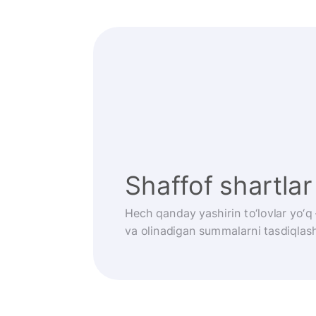
Shaffof shartlar
Hech qanday yashirin to‘lovlar yo‘q
va olinadigan summalarni tasdiqlash