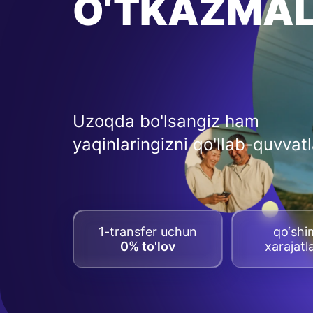
O‘TKAZMA
Uzoqda bo'lsangiz ham
yaqinlaringizni qo'llab-quvvat
1-transfer uchun
qo‘sh
0% to'lov
xarajatl