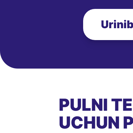
Urinib
PULNI T
UCHUN P