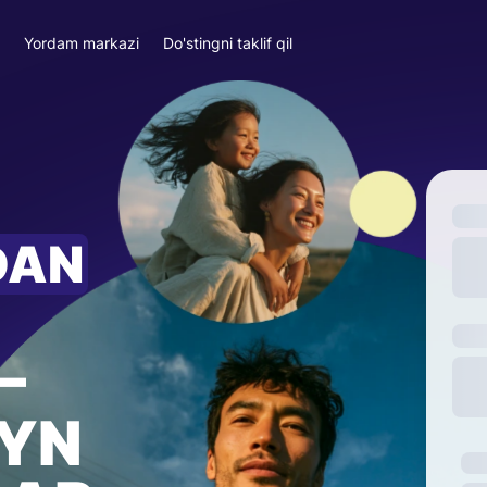
a
Yordam markazi
Do'stingni taklif qil
DAN
—
YN