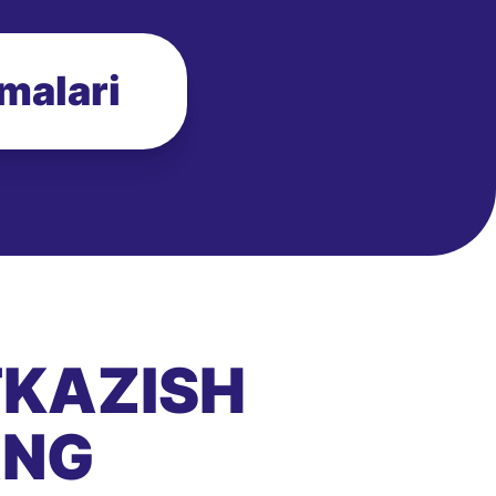
zmalari
TKAZISH
ANG