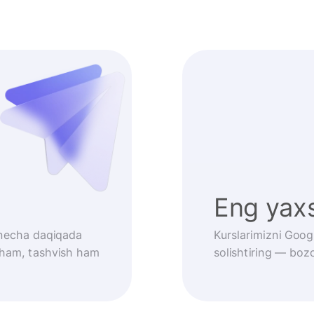
Eng yaxs
r necha daqiqada
Kurslarimizni Goog
 ham, tashvish ham
solishtiring — bozo