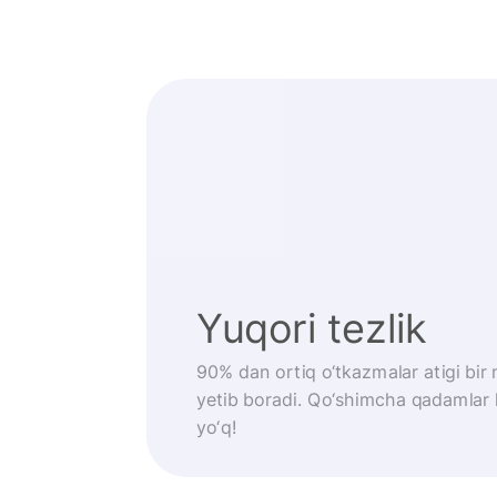
Yuqori tezlik
90% dan ortiq o‘tkazmalar atigi bi
yetib boradi. Qo‘shimcha qadamlar
yo‘q!