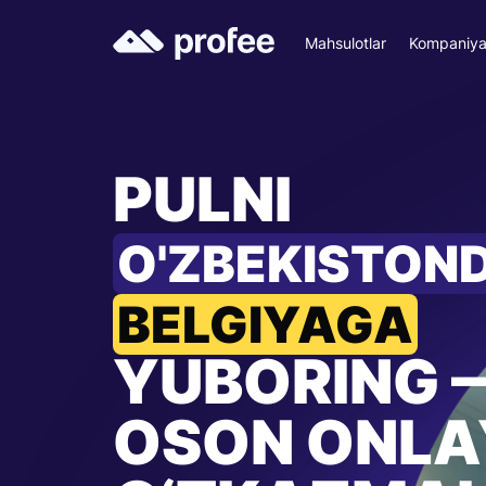
Mahsulotlar
Kompaniy
PULNI
O'ZBEKISTON
BELGIYAGA
YUBORING 
OSON ONLA