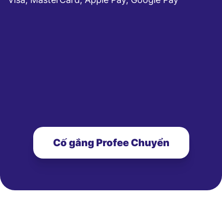
Cố gắng Profee Chuyển