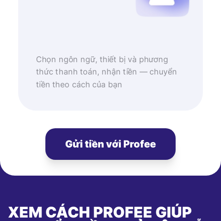
Chọn ngôn ngữ, thiết bị và phương
thức thanh toán, nhận tiền — chuyển
tiền theo cách của bạn
Gửi tiền với Profee
XEM CÁCH PROFEE GIÚP