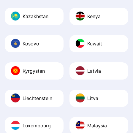
Kazakhstan
Kenya
Kosovo
Kuwait
Kyrgystan
Latvia
Liechtenstein
Litva
Luxembourg
Malaysia