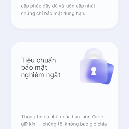
cấp phép đầy đủ và luôn cập nhật
chứng chỉ bảo mật đúng hạn.
Tiêu chuẩn
bảo mật
nghiêm ngặt
Thông tin cá nhân của bạn luôn được
giữ kín — chúng tôi không bao giờ chia