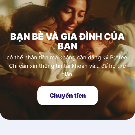
BẠN BÈ VÀ GIA ĐÌNH CỦA
BẠN
có thể nhận tiền mà không cần đăng ký Profee.
Chỉ cần xin thông tin tài khoản và… để họ thư
giãn.
Chuyển tiền