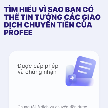
TÌM HIỂU VÌ SAO BẠN CÓ
THỂ TIN TƯỞNG CÁC GIAO
DỊCH CHUYỂN TIỀN CỦA
PROFEE
Được cấp phép
và chứng nhận
Chúng tôi là dịch vụ chuyển tiền được