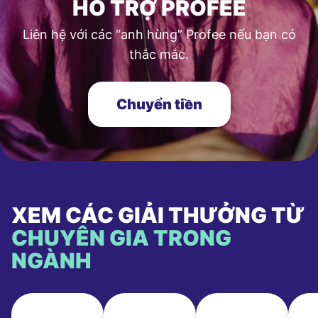
HỖ TRỢ PROFEE
Liên hệ với các “anh hùng” Profee nếu bạn có
thắc mắc.
Chuyển tiền
XEM CÁC GIẢI THƯỞNG TỪ
CHUYÊN GIA TRONG
NGÀNH