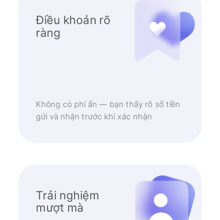
Điều khoản rõ
ràng
Không có phí ẩn — bạn thấy rõ số tiền
gửi và nhận trước khi xác nhận
Trải nghiệm
mượt mà