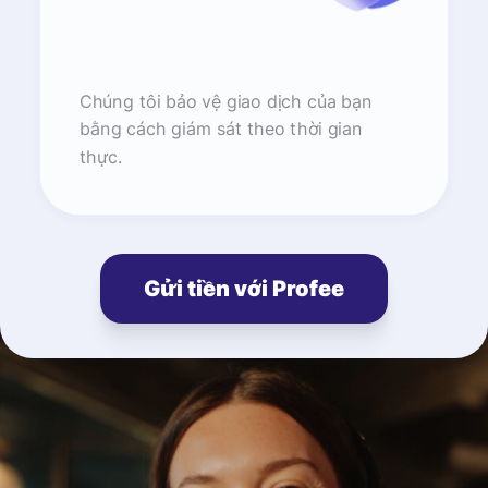
Chúng tôi bảo vệ giao dịch của bạn
bằng cách giám sát theo thời gian
thực.
Gửi tiền với Profee