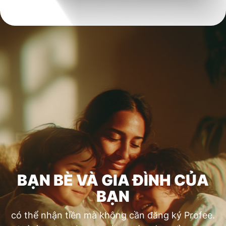
BẠN BÈ VÀ GIA ĐÌNH CỦA
BẠN
có thể nhận tiền mà không cần đăng ký Profee.