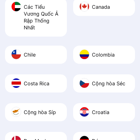
Các Tiểu
Canada
Vương Quốc Ả
Rập Thống
Nhất
Chile
Colombia
Costa Rica
Cộng hòa Séc
Cộng hòa Síp
Croatia