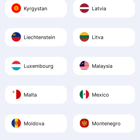
Kyrgystan
Latvia
Liechtenstein
Litva
Luxembourg
Malaysia
Malta
Mexico
Moldova
Montenegro