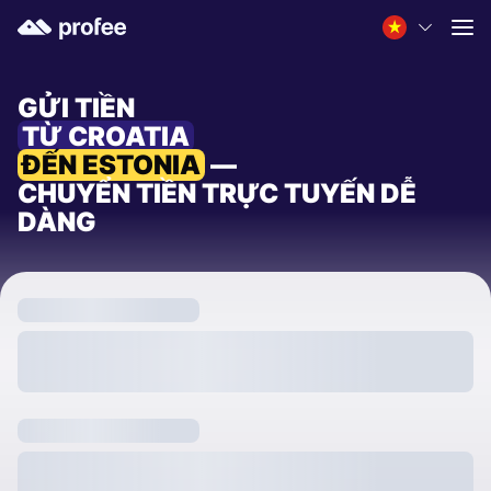
GỬI TIỀN
TỪ CROATIA
ĐẾN ESTONIA
—
CHUYỂN TIỀN TRỰC TUYẾN DỄ
DÀNG