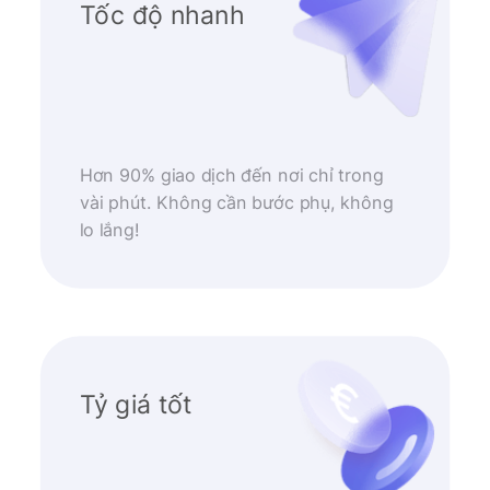
Tốc độ nhanh
Hơn 90% giao dịch đến nơi chỉ trong
vài phút. Không cần bước phụ, không
lo lắng!
Tỷ giá tốt