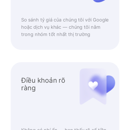
So sánh tỷ giá của chúng tôi với Google
hoặc dịch vụ khác — chúng tôi nằm
trong nhóm tốt nhất thị trường
Điều khoản rõ
ràng