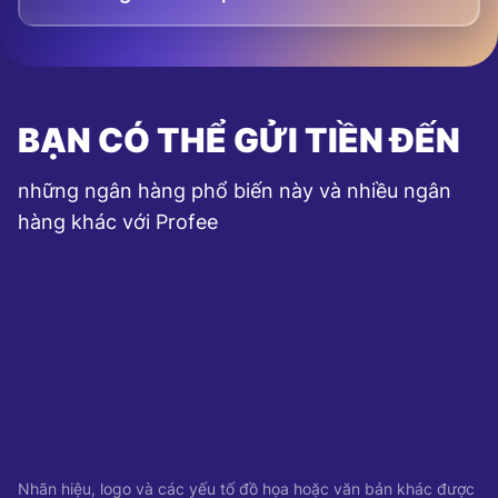
BẠN CÓ THỂ GỬI TIỀN ĐẾN
những ngân hàng phổ biến này và nhiều ngân
hàng khác với Profee
Nhãn hiệu, logo và các yếu tố đồ họa hoặc văn bản khác được