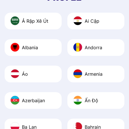
and helpful answ
Also, the level u
journey was smo
Ả Rập Xê Út
Ai Cập
Recommend it!
Albania
Andorra
Áo
Armenia
Azerbaijan
Ấn Độ
Ba Lan
Bahrain