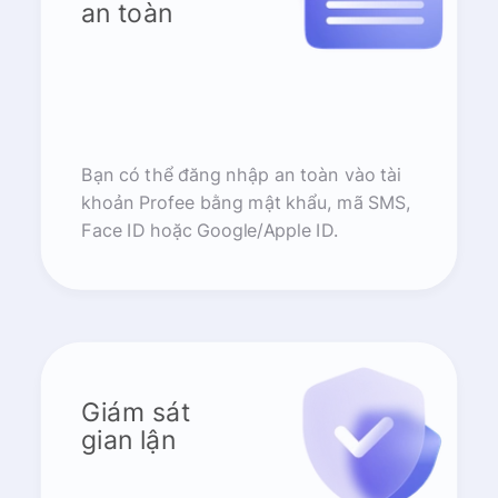
an toàn
Bạn có thể đăng nhập an toàn vào tài
khoản Profee bằng mật khẩu, mã SMS,
Face ID hoặc Google/Apple ID.
Giám sát
gian lận